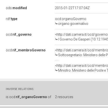
ods:
modified
2015-01-22T17:07:04Z
rdf:
type
ocd:organoGoverno
organo governativo
ocd:
rif_governo
<http://dati.camera.it/ocd/governo
I Governo De Gasperi (10.12.1945
ocd:
rif_membroGoverno
<http://dati.camera.it/ocd/mem
Sottosegretario: Ministero delle
<http://dati.camera.it/ocd/mem
Ministro: Ministero delle Poste e
INVERSE RELATIONS
is
ocd:
rif_organoGoverno
of
2 resources