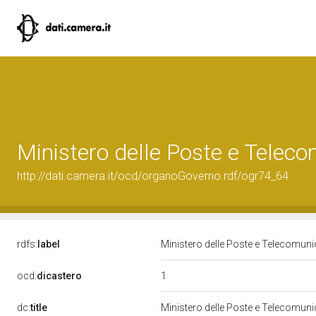
Ministero delle Poste e Teleco
http://dati.camera.it/ocd/organoGoverno.rdf/ogr74_64
rdfs:
label
Ministero delle Poste e Telecomun
1
ocd:
dicastero
dc:
title
Ministero delle Poste e Telecomun