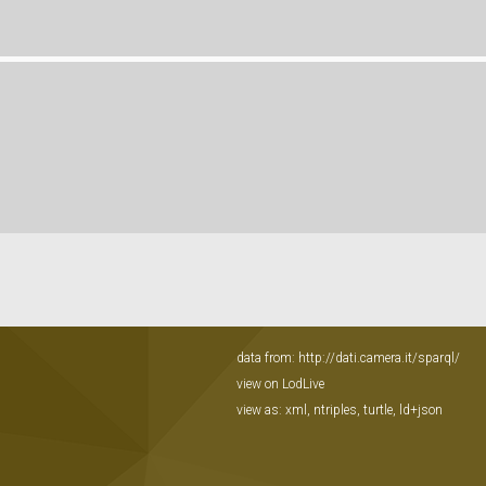
data from:
http://dati.camera.it/sparql/
view on LodLive
view as:
xml
,
ntriples
,
turtle
,
ld+json