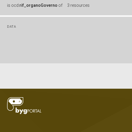
is
ocd:
rif_organoGoverno
of
3 resources
DATA