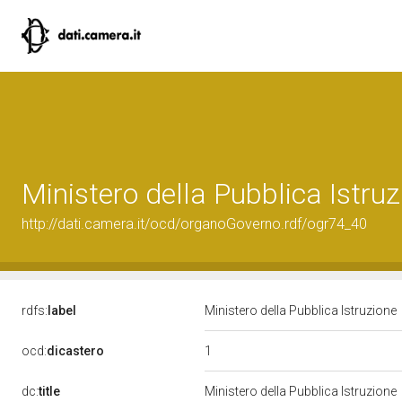
Ministero della Pubblica Istru
http://dati.camera.it/ocd/organoGoverno.rdf/ogr74_40
rdfs:
label
Ministero della Pubblica Istruzione
1
ocd:
dicastero
dc:
title
Ministero della Pubblica Istruzione