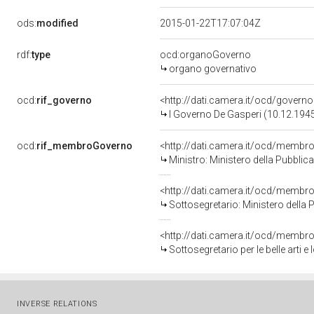
ods:
modified
2015-01-22T17:07:04Z
rdf:
type
ocd:organoGoverno
organo governativo
ocd:
rif_governo
<http://dati.camera.it/ocd/governo
I Governo De Gasperi (10.12.1945
ocd:
rif_membroGoverno
<http://dati.camera.it/ocd/mem
Ministro: Ministero della Pubblic
<http://dati.camera.it/ocd/mem
Sottosegretario: Ministero della 
<http://dati.camera.it/ocd/mem
Sottosegretario per le belle arti 
INVERSE RELATIONS