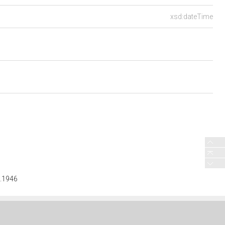
xsd:dateTime
7.1946