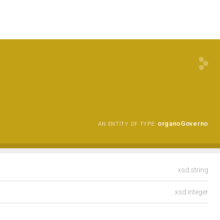
organoGoverno
AN ENTITY OF TYPE:
xsd:string
xsd:integer