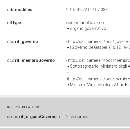
ods:
modified
2015-01-22T17:07:03Z
rdf:
type
ocd:organoGoverno
organo governativo
ocd:
rif_governo
<http://dati.camera.it/ocd/governo
I Governo De Gasperi (10.12.1945
ocd:
rif_membroGoverno
<http://dati.camera.it/ocd/mem
Sottosegretario: Ministero degli A
<http://dati.camera.it/ocd/mem
Ministro: Ministero degli Affari E
INVERSE RELATIONS
is
ocd:
rif_organoGoverno
of
2 resources