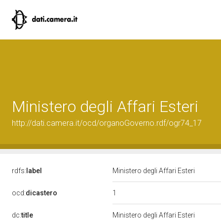
Ministero degli Affari Esteri
http://dati.camera.it/ocd/organoGoverno.rdf/ogr74_17
rdfs:
label
Ministero degli Affari Esteri
1
ocd:
dicastero
dc:
title
Ministero degli Affari Esteri