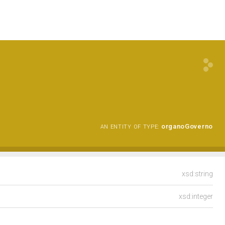
organoGoverno
AN ENTITY OF TYPE:
xsd:string
xsd:integer