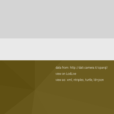
data from:
http://dati.camera.it/sparql/
view on LodLive
view as:
xml
,
ntriples
,
turtle
,
ld+json