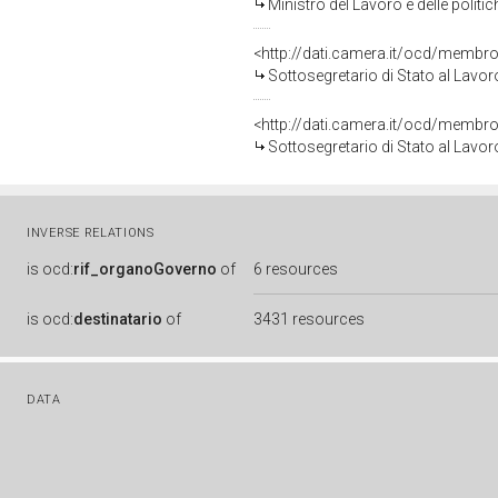
Ministro del Lavoro e delle politi
<http://dati.camera.it/ocd/mem
Sottosegretario di Stato al Lavoro
<http://dati.camera.it/ocd/mem
Sottosegretario di Stato al Lavoro
INVERSE RELATIONS
is
ocd:
rif_organoGoverno
of
6 resources
is
ocd:
destinatario
of
3431 resources
DATA