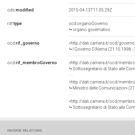
ods:
modified
2015-04-13T11:05:29Z
rdf:
type
ocd:organoGoverno
organo governativo
ocd:
rif_governo
<http://dati.camera.it/ocd/governo
I Governo D'Alema (21.10.1998 - 
ocd:
rif_membroGoverno
<http://dati.camera.it/ocd/mem
Sottosegretario di Stato alle Co
<http://dati.camera.it/ocd/mem
Ministro delle Comunicazioni (2
<http://dati.camera.it/ocd/mem
Sottosegretario di Stato alle Co
INVERSE RELATIONS