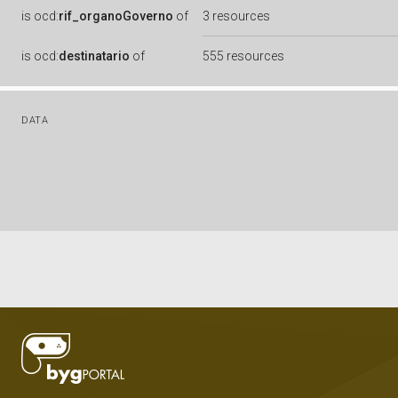
is
ocd:
rif_organoGoverno
of
3 resources
is
ocd:
destinatario
of
555 resources
DATA