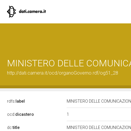
MINISTERO DELLE COMUNIC
http://dati.camera.it/ocd/organoGoverno.rdf/og51_28
rdfs:
label
MINISTERO DELLE COMUNICAZION
1
ocd:
dicastero
dc:
title
MINISTERO DELLE COMUNICAZION