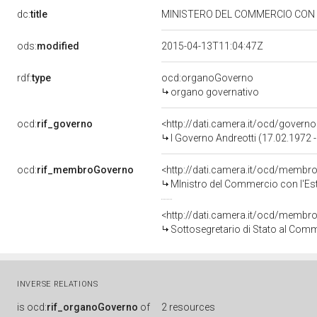
dc:
title
MINISTERO DEL COMMERCIO CON
ods:
modified
2015-04-13T11:04:47Z
rdf:
type
ocd:organoGoverno
organo governativo
ocd:
rif_governo
<http://dati.camera.it/ocd/governo
I Governo Andreotti (17.02.1972 
ocd:
rif_membroGoverno
<http://dati.camera.it/ocd/mem
MInistro del Commercio con l'Es
<http://dati.camera.it/ocd/mem
Sottosegretario di Stato al Comm
INVERSE RELATIONS
is
ocd:
rif_organoGoverno
of
2 resources