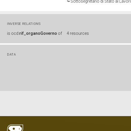
Sottosegretario di Stato al Lavor
INVERSE RELATIONS
is
ocd:
rif_organoGoverno
of
4 resources
DATA