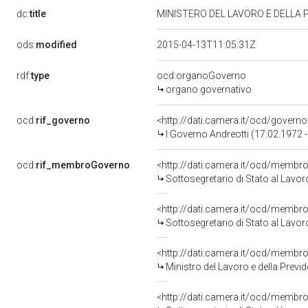
dc:
title
MINISTERO DEL LAVORO E DELLA
ods:
modified
2015-04-13T11:05:31Z
rdf:
type
ocd:organoGoverno
organo governativo
ocd:
rif_governo
<http://dati.camera.it/ocd/governo
I Governo Andreotti (17.02.1972 
ocd:
rif_membroGoverno
<http://dati.camera.it/ocd/mem
Sottosegretario di Stato al Lavor
<http://dati.camera.it/ocd/mem
Sottosegretario di Stato al Lavor
<http://dati.camera.it/ocd/mem
Ministro del Lavoro e della Prev
<http://dati.camera.it/ocd/mem