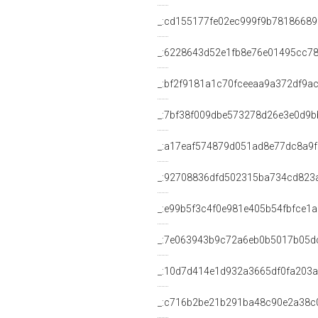
_:cd155177fe02ec999f9b78186689
_:6228643d52e1fb8e76e01495cc7
_:bf2f9181a1c70fceeaa9a372df9a
_:7bf38f009dbe573278d26e3e0d9b
_:a17eaf574879d051ad8e77dc8a9f
_:92708836dfd502315ba734cd823
_:e99b5f3c4f0e981e405b54fbfce1
_:7e063943b9c72a6eb0b5017b05d
_:10d7d414e1d932a3665df0fa203a
_:c716b2be21b291ba48c90e2a38c