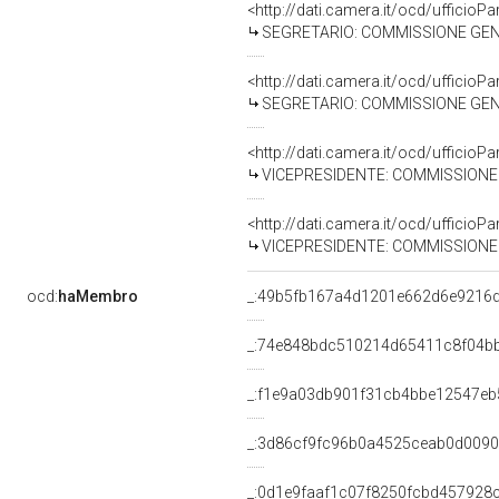
<http://dati.camera.it/ocd/uffici
SEGRETARIO: COMMISSIONE GENERA
<http://dati.camera.it/ocd/uffici
SEGRETARIO: COMMISSIONE GENERA
<http://dati.camera.it/ocd/uffici
VICEPRESIDENTE: COMMISSIONE GE
<http://dati.camera.it/ocd/uffici
VICEPRESIDENTE: COMMISSIONE GE
ocd:
haMembro
_:49b5fb167a4d1201e662d6e9216
_:74e848bdc510214d65411c8f04b
_:f1e9a03db901f31cb4bbe12547eb
_:3d86cf9fc96b0a4525ceab0d009
_:0d1e9faaf1c07f8250fcbd457928