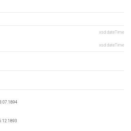
xsd:dateTime
xsd:dateTime
3.07.1894
5.12.1893