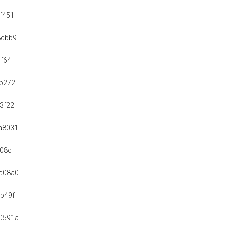
f451
8cbb9
cf64
b272
3f22
a8031
a08c
c08a0
b49f
0591a