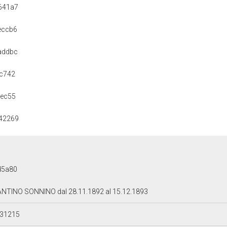
641a7
eccb6
addbc
c742
bec55
42269
d5a80
NTINO SONNINO dal 28.11.1892 al 15.12.1893
931215