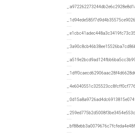
_:a972262273244db2e6c2928e8d1
_:1d94ede585f7d9d4b35575ce902
_:e1cbc41adec448a3c3419fc73c3
_:3a90c8cb46b38ee15526ba7cd86
_:a519e2bcd9ad124fbb6ba5cc3b9
_:1dff0caecd62906aac28f4d6628d
_:4e6040551c325523cc8fcff0cf77
_:0d15a8a9726ad4dc6913815e074
_:259ed775b2d5008f3be3454e553
_:bf88ebb3a0079676c7fcfeda4e48