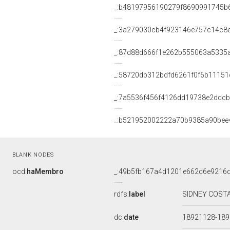
_:b48197956190279f8690991745b
_:3a279030cb4f923146e757c14c8
_:87d88d666f1e262b555063a5335
_:58720db312bdfd6261f0f6b11151
_:7a5536f456f4126dd19738e2ddc
_:b521952002222a70b9385a90bee
BLANK NODES
ocd:
haMembro
_:49b5fb167a4d1201e662d6e9216
rdfs:
label
SIDNEY COSTA
dc:
date
18921128-18