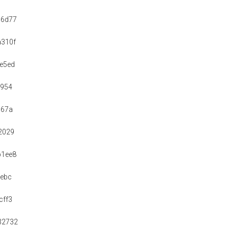
66d77
a310f
e5ed
1954
567a
2029
b1ee8
aebc
cff3
32732