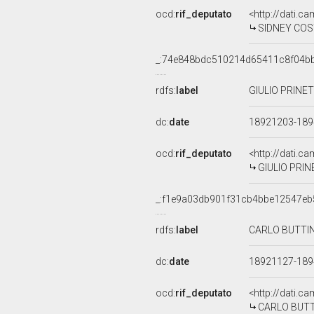
ocd:
rif_deputato
<http://dati.c
SIDNEY COST
_:74e848bdc510214d65411c8f04b
rdfs:
label
GIULIO PRINET
dc:
date
18921203-18
ocd:
rif_deputato
<http://dati.c
GIULIO PRINE
_:f1e9a03db901f31cb4bbe12547eb
rdfs:
label
CARLO BUTTINI
dc:
date
18921127-18
ocd:
rif_deputato
<http://dati.c
CARLO BUTTIN