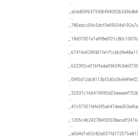
_:a5dd00f637330bf94092b2d36db
_:785edcc09c5dcf3e09334d192a7
_:18d37051e1af08e0f21c80c1007b
_:67416e539fd01fe1f1c6b3fe48a1
_:6223f2ce31bffada0965f63eb073
_:09f5d12dc8113bf2d0c06e949ef2
_:32331c166419095d23aeaaef752
_:47c57351fefe3f5a647dea353af6
_:1205c4b242784f20538acaff2416
_:a0d4d1e02c82a037fd172575a81