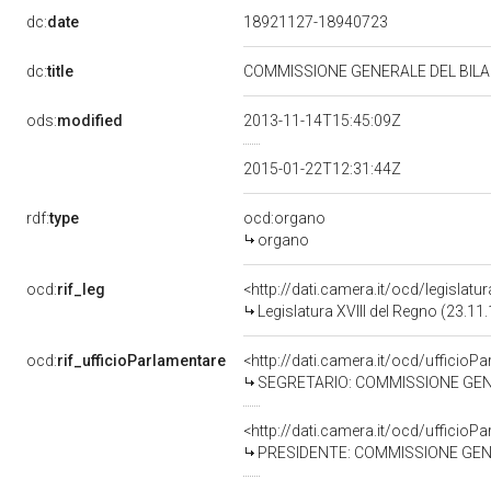
dc:
date
18921127-18940723
dc:
title
COMMISSIONE GENERALE DEL BILAN
ods:
modified
2013-11-14T15:45:09Z
2015-01-22T12:31:44Z
rdf:
type
ocd:organo
organo
ocd:
rif_leg
<http://dati.camera.it/ocd/legislatu
Legislatura XVIII del Regno (23.11
ocd:
rif_ufficioParlamentare
<http://dati.camera.it/ocd/uffici
SEGRETARIO: COMMISSIONE GENERA
<http://dati.camera.it/ocd/uffici
PRESIDENTE: COMMISSIONE GENERA