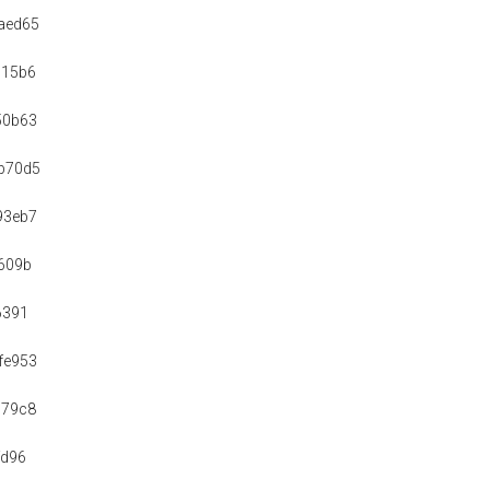
aed65
615b6
50b63
b70d5
93eb7
609b
6391
fe953
c79c8
fd96