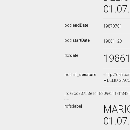
01.07
ocd:
endDate
19870701
ocd:
startDate
19861123
1986
dc:
date
ocd:
rif_senatore
<http://dati.c
DELIO GIACOM
_:de7cc73753e1d18309e51f3ff343
MARIO
rdfs:
label
01.07