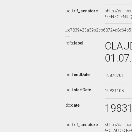
ocd:
rif_senatore
<http://dati.c
ENZO ENRIQU
_:e7839423a39b2cb68724a8e64b5
CLAUD
rdfs:
label
01.07
ocd:
endDate
19870701
ocd:
startDate
19831108
1983
dc:
date
ocd:
rif_senatore
<http://dati.c
CLAUDIO BEOR