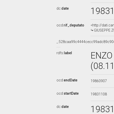
1983
dc:
date
ocd:
rif_deputato
<http://dati.c
GIUSEPPE ZUE
_:528caa99c4444cecc99adc89c90
ENZO
rdfs:
label
(08.1
ocd:
endDate
19860907
ocd:
startDate
19831108
1983
dc:
date