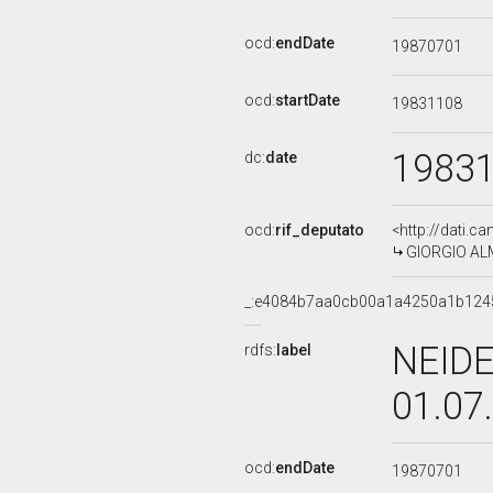
ocd:
endDate
19870701
ocd:
startDate
19831108
1983
dc:
date
ocd:
rif_deputato
<http://dati.c
GIORGIO ALMI
_:e4084b7aa0cb00a1a4250a1b124
NEIDE
rdfs:
label
01.07
ocd:
endDate
19870701