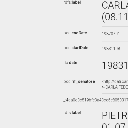
CARL
rdfs:
label
(08.1
ocd:
endDate
19870701
ocd:
startDate
19831108
1983
dc:
date
ocd:
rif_senatore
<http://dati.c
CARLA FEDER
_:4da0c3c519bfe3a43cd6e805031
PIETR
rdfs:
label
01.07