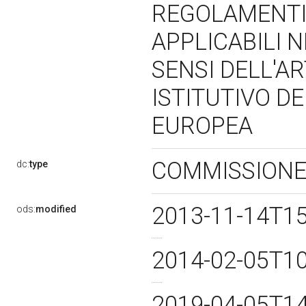
REGOLAMENTI
APPLICABILI 
SENSI DELL'A
ISTITUTIVO D
EUROPEA
COMMISSIONE
dc:
type
2013-11-14T1
ods:
modified
2014-02-05T1
2019-04-05T1