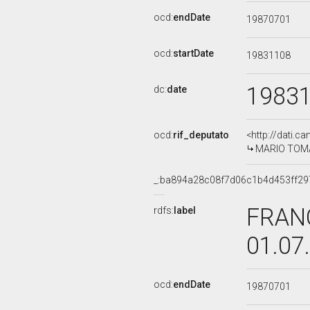
ocd:
endDate
19870701
ocd:
startDate
19831108
1983
dc:
date
ocd:
rif_deputato
<http://dati.c
MARIO TOMA, 
_:ba894a28c08f7d06c1b4d453ff29
FRANC
rdfs:
label
01.07
ocd:
endDate
19870701