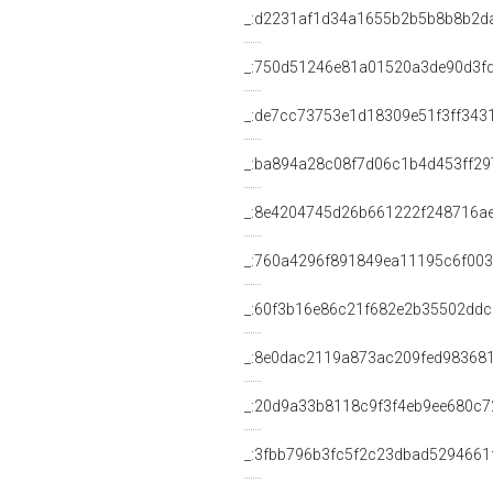
_:d2231af1d34a1655b2b5b8b8b2d
_:750d51246e81a01520a3de90d3f
_:de7cc73753e1d18309e51f3ff343
_:ba894a28c08f7d06c1b4d453ff29
_:8e4204745d26b661222f248716a
_:760a4296f891849ea11195c6f00
_:60f3b16e86c21f682e2b35502ddc
_:8e0dac2119a873ac209fed98368
_:20d9a33b8118c9f3f4eb9ee680c7
_:3fbb796b3fc5f2c23dbad5294661