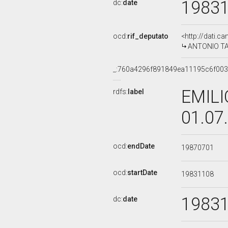
1983
dc:
date
ocd:
rif_deputato
<http://dati.c
ANTONIO TAN
_:760a4296f891849ea11195c6f00
EMILI
rdfs:
label
01.07
ocd:
endDate
19870701
ocd:
startDate
19831108
1983
dc:
date