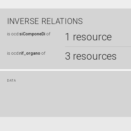
INVERSE RELATIONS
1 resource
is
ocd:
siComponeDi
of
3 resources
is
ocd:
rif_organo
of
DATA