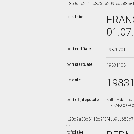
_:8e0dac2119a873ac209fed98368
FRANC
rdfs:
label
01.07
ocd:
endDate
19870701
ocd:
startDate
19831108
1983
dc:
date
ocd:
rif_deputato
<http://dati.c
FRANCO FOSCH
_:20d9a33b8118c9f3f4eb9ee680c7
rdfs:
label