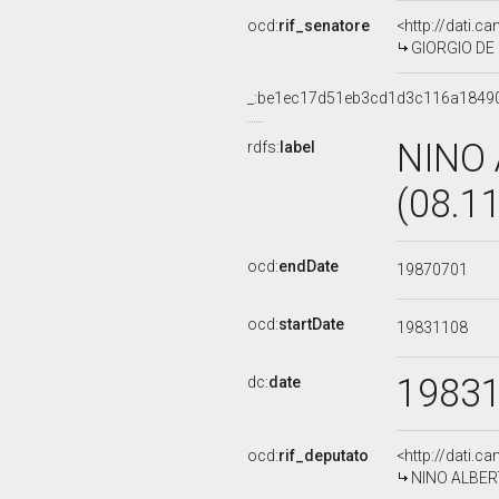
ocd:
rif_senatore
<http://dati.c
GIORGIO DE S
_:be1ec17d51eb3cd1d3c116a1849
NINO
rdfs:
label
(08.1
ocd:
endDate
19870701
ocd:
startDate
19831108
1983
dc:
date
ocd:
rif_deputato
<http://dati.c
NINO ALBERT