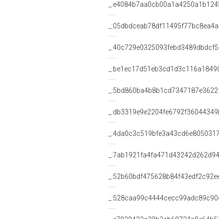
_:e4084b7aa0cb00a1a4250a1b124
_:05dbdceab78df11495f77bc8ea4
_:40c729e0325093febd3489dbdcf5
_:be1ec17d51eb3cd1d3c116a1849
_:5bd860ba4b8b1cd7347187e3622
_:db3319e9e2204fe6792f36044349
_:4da0c3c519bfe3a43cd6e805031
_:7ab1921fa4fa471d43242d262d9
_:52b60bdf475628b84f43edf2c92ee
_:528caa99c4444cecc99adc89c90