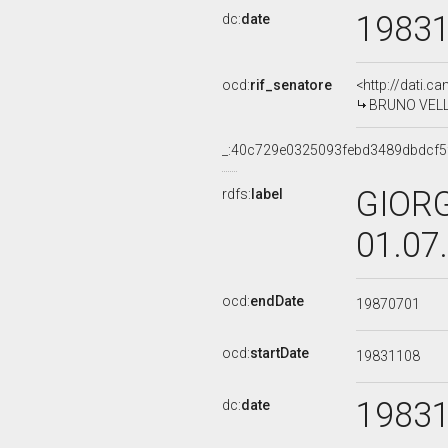
1983
dc:
date
ocd:
rif_senatore
<http://dati.c
BRUNO VELLA,
_:40c729e0325093febd3489dbdcf5
GIORG
rdfs:
label
01.07
ocd:
endDate
19870701
ocd:
startDate
19831108
1983
dc:
date