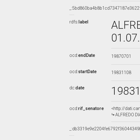
_:5bd860ba4b8b1cd7347187e3622
ALFRE
rdfs:
label
01.07
ocd:
endDate
19870701
ocd:
startDate
19831108
1983
dc:
date
ocd:
rif_senatore
<http://dati.c
ALFREDO DIAN
_:db3319e9e2204fe6792f36044349