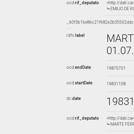
ocd:
rif_deputato
<http://dati.c
EMILIO DE RO
_:60f3b16e86c21f682e2b35502ddc
MARTE
rdfs:
label
01.07
ocd:
endDate
19870701
ocd:
startDate
19831108
1983
dc:
date
ocd:
rif_deputato
<http://dati.c
MARTE FERRAR