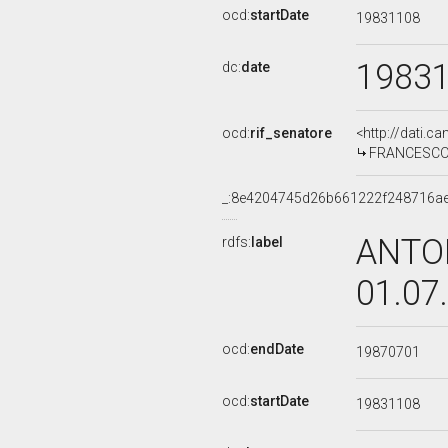
ocd:
startDate
19831108
1983
dc:
date
ocd:
rif_senatore
<http://dati.c
FRANCESCO C
_:8e4204745d26b661222f248716a
ANTON
rdfs:
label
01.07
ocd:
endDate
19870701
ocd:
startDate
19831108