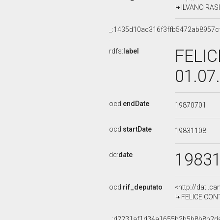
ILVANO RASIM
_:1435d10ac316f3ffb5472ab8957c
FELIC
rdfs:
label
01.07
ocd:
endDate
19870701
ocd:
startDate
19831108
1983
dc:
date
ocd:
rif_deputato
<http://dati.c
FELICE CONTU
_:d2231af1d34a1655b2b5b8b8b2d