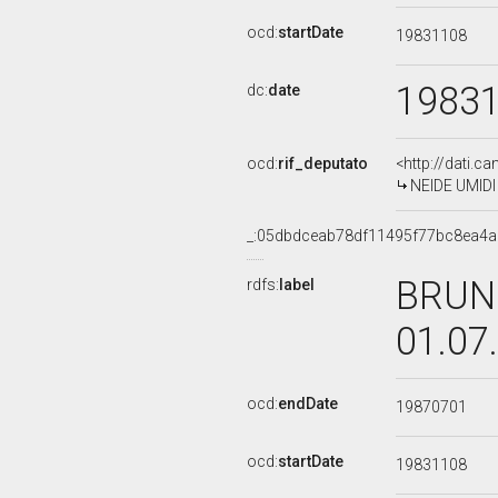
ocd:
startDate
19831108
1983
dc:
date
ocd:
rif_deputato
<http://dati.c
NEIDE UMIDI 
_:05dbdceab78df11495f77bc8ea4
BRUNO
rdfs:
label
01.07
ocd:
endDate
19870701
ocd:
startDate
19831108