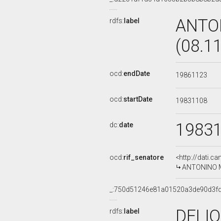
ANTO
rdfs:
label
(08.1
ocd:
endDate
19861123
ocd:
startDate
19831108
1983
dc:
date
ocd:
rif_senatore
<http://dati.c
ANTONINO MU
_:750d51246e81a01520a3de90d3f
DELIO
rdfs:
label