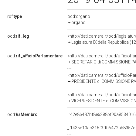
rdf:
type
ocd:organo
organo
ocd:
rif_leg
<http://dati.camera.it/ocd/legislatu
Legislatura IX della Repubblica (
ocd:
rif_ufficioParlamentare
<http://dati.camera.it/ocd/uffic
SEGRETARIO di COMMISSIONE PARLAMENTARE PER IL PARERE AL GOVERNO SUI DECRETI PER LA DETERMINAZI
<http://dati.camera.it/ocd/uffic
PRESIDENTE di COMMISSIONE PARLAMENTARE PER IL PARERE AL GOVERNO SUI DECRETI PER LA DETERMINAZI
<http://dati.camera.it/ocd/uffici
VICEPRESIDENTE di COMMISSIONE PARLAMENTARE PER IL PARERE AL GOVERNO SUI DECRETI PER LA DETERMINAZ
ocd:
haMembro
_:42e86487bf8e6388bf90a853401
_:1435d10ac316f3ffb5472ab8957c