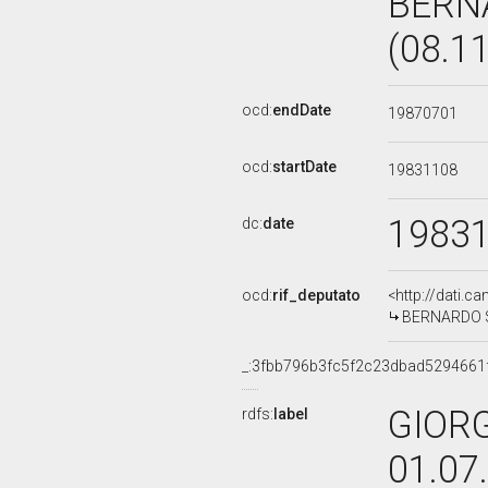
BERN
(08.1
ocd:
endDate
19870701
ocd:
startDate
19831108
1983
dc:
date
ocd:
rif_deputato
<http://dati.c
BERNARDO SA
_:3fbb796b3fc5f2c23dbad5294661
GIORG
rdfs:
label
01.07