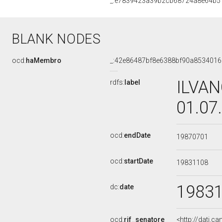
_:e7839423a39b2cb68724a8e64b5
BLANK NODES
ocd:
haMembro
_:42e86487bf8e6388bf90a853401
ILVAN
rdfs:
label
01.07
ocd:
endDate
19870701
ocd:
startDate
19831108
1983
dc:
date
ocd:
rif_senatore
<http://dati.c