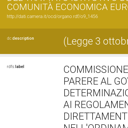
COMUNITÀ ECONOMICA EUR
http://dati.camera.it/ocd/organo.rdf/o9_1456
(Legge 3 ottobr
dc:
description
COMMISSIONE
rdfs:
label
PARERE AL GO
DETERMINAZIO
AI REGOLAME
DIRETTAMENTE