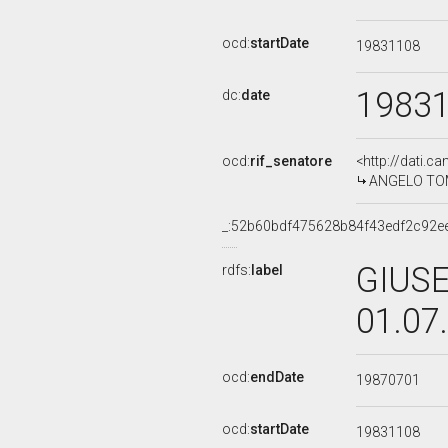
ocd:
startDate
19831108
1983
dc:
date
ocd:
rif_senatore
<http://dati.c
ANGELO TOME
_:52b60bdf475628b84f43edf2c92ee
GIUSE
rdfs:
label
01.07
ocd:
endDate
19870701
ocd:
startDate
19831108