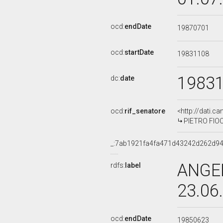
ocd:
endDate
19870701
ocd:
startDate
19831108
1983
dc:
date
ocd:
rif_senatore
<http://dati.c
PIETRO FIOCC
_:7ab1921fa4fa471d43242d262d9
ANGEL
rdfs:
label
23.06
ocd:
endDate
19850623