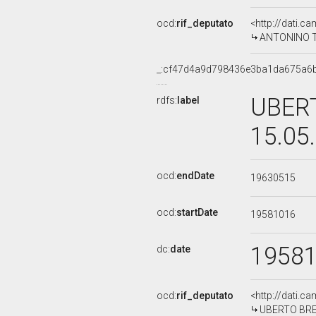
ocd:
rif_deputato
<http://dati.c
ANTONINO TRI
_:cf47d4a9d798436e3ba1da675a6
UBERT
rdfs:
label
15.05
ocd:
endDate
19630515
ocd:
startDate
19581016
1958
dc:
date
ocd:
rif_deputato
<http://dati.c
UBERTO BREGA