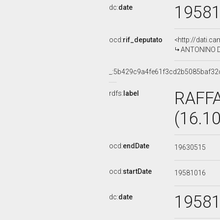
1958
dc:
date
ocd:
rif_deputato
<http://dati.c
ANTONINO DAN
_:5b429c9a4fe61f3cd2b5085baf32
RAFF
rdfs:
label
(16.1
ocd:
endDate
19630515
ocd:
startDate
19581016
1958
dc:
date