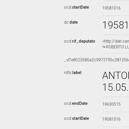
ocd:
startDate
19581016
1958
dc:
date
ocd:
rif_deputato
<http://dati.c
ROBERTO LUCI
_:d7e8523585a2c9972795c281256
ANTON
rdfs:
label
15.05
ocd:
endDate
19630515
ocd:
startDate
19581016