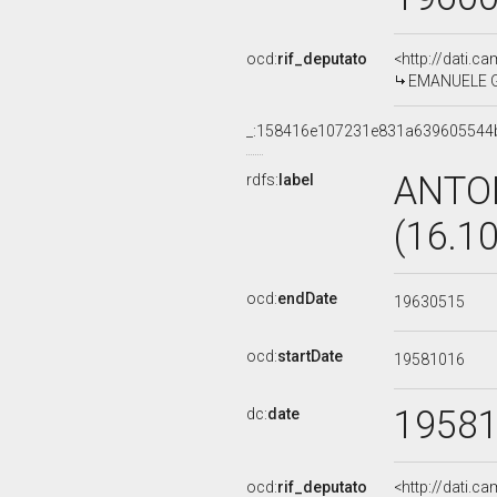
ocd:
rif_deputato
<http://dati.c
EMANUELE GUE
_:158416e107231e831a639605544
ANTO
rdfs:
label
(16.1
ocd:
endDate
19630515
ocd:
startDate
19581016
1958
dc:
date
ocd:
rif_deputato
<http://dati.c