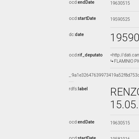
ocd:
endDate
19630515
ocd:
startDate
19590525
1959
dc:
date
ocd:
rif_deputato
<http://dati.c
FLAMINIO PICC
_:9a1e32647639973419a52f8d753
RENZO
rdfs:
label
15.05
ocd:
endDate
19630515
ocd:
startDate