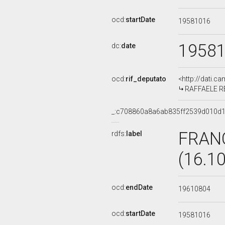
ocd:
startDate
19581016
1958
dc:
date
ocd:
rif_deputato
<http://dati.c
RAFFAELE RES
_:c708860a8a6ab835ff2539d010d1
FRAN
rdfs:
label
(16.1
ocd:
endDate
19610804
ocd:
startDate
19581016