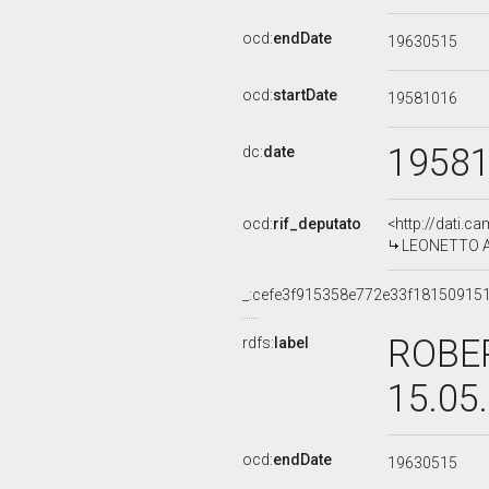
ocd:
endDate
19630515
ocd:
startDate
19581016
1958
dc:
date
ocd:
rif_deputato
<http://dati.c
LEONETTO AMA
_:cefe3f915358e772e33f18150915
ROBER
rdfs:
label
15.05
ocd:
endDate
19630515