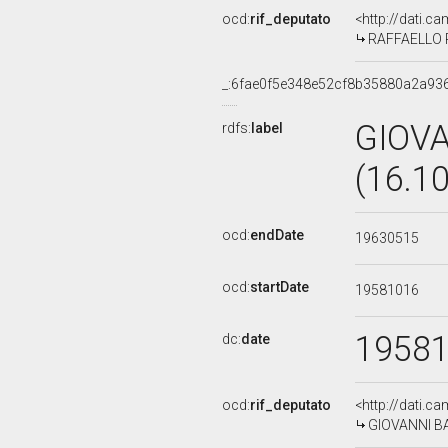
ocd:
rif_deputato
<http://dati.c
RAFFAELLO RU
_:6fae0f5e348e52cf8b35880a2a93
GIOVA
rdfs:
label
(16.1
ocd:
endDate
19630515
ocd:
startDate
19581016
1958
dc:
date
ocd:
rif_deputato
<http://dati.c
GIOVANNI BAT