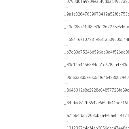
_:0790d01a9209ea5f9d0ac4997a2
_:9a1e32647639973419a52f8d753
_:43af38c74df3e89af262278e546b
_:158416e107231e831a639605544
_:b7c80a75246d596ab3a4f526ac0
_:83e14a4456384cb1d678aa4783d
_:96f63a3d5ee0c5df646433007949
_:8646012e8e2928e04857728fa89
_:34fdae817b8642e669db41be716f
_:a7fb64fbd7203cb2a4e0aeff1417
_:1312327c4df4ab2056cec47448a