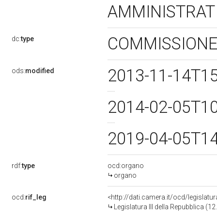
AMMINISTRAT
COMMISSIONE
dc:
type
2013-11-14T1
ods:
modified
2014-02-05T1
2019-04-05T1
rdf:
type
ocd:organo
organo
ocd:
rif_leg
<http://dati.camera.it/ocd/legislatu
Legislatura III della Repubblica (