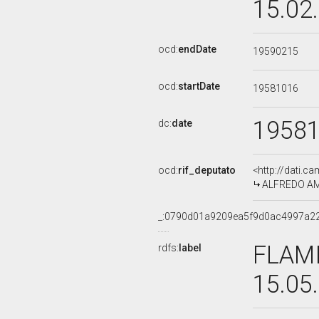
15.02
ocd:
endDate
19590215
ocd:
startDate
19581016
1958
dc:
date
ocd:
rif_deputato
<http://dati.c
ALFREDO AMAT
_:0790d01a9209ea5f9d0ac4997a2
FLAMI
rdfs:
label
15.05