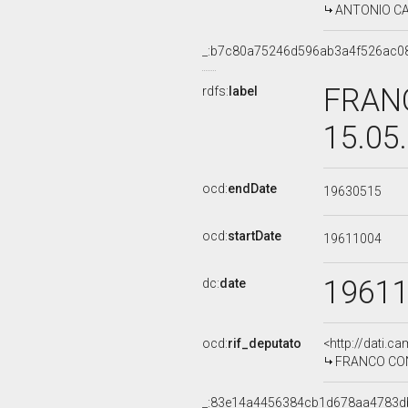
ANTONIO CARC
_:b7c80a75246d596ab3a4f526ac0
FRANC
rdfs:
label
15.05
ocd:
endDate
19630515
ocd:
startDate
19611004
1961
dc:
date
ocd:
rif_deputato
<http://dati.c
FRANCO CONCA
_:83e14a4456384cb1d678aa4783d