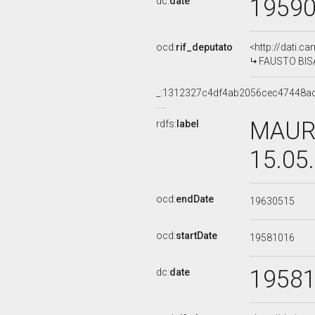
1959
dc:
date
ocd:
rif_deputato
<http://dati.c
FAUSTO BISAN
_:1312327c4df4ab2056cec47448a
MAURO
rdfs:
label
15.05
ocd:
endDate
19630515
ocd:
startDate
19581016
1958
dc:
date