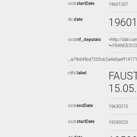
ocd:
startDate
19601207
1960
dc:
date
ocd:
rif_deputato
<http://dati.c
FRANCESCO RE
_:a7fb64fbd7203cb2a4e0aeff1417
FAUST
rdfs:
label
15.05
ocd:
endDate
19630515
ocd:
startDate
19590525