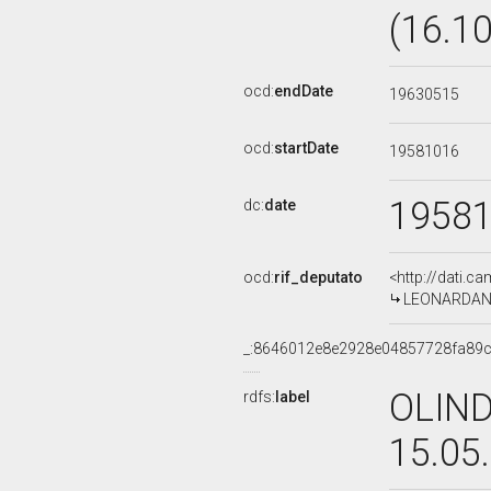
(16.1
ocd:
endDate
19630515
ocd:
startDate
19581016
1958
dc:
date
ocd:
rif_deputato
<http://dati.c
LEONARDANTO
_:8646012e8e2928e04857728fa89
OLIND
rdfs:
label
15.05