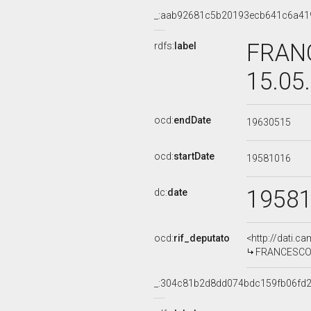
_:aab92681c5b20193ecb641c6a41
FRANC
rdfs:
label
15.05
ocd:
endDate
19630515
ocd:
startDate
19581016
1958
dc:
date
ocd:
rif_deputato
<http://dati.c
FRANCESCO RE
_:304c81b2d8dd074bdc159fb06fd