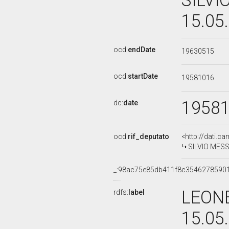
SILVI
15.05
ocd:
endDate
19630515
ocd:
startDate
19581016
1958
dc:
date
ocd:
rif_deputato
<http://dati.c
SILVIO MESSI
_:98ac75e85db411f8c3546278590
LEONE
rdfs:
label
15.05