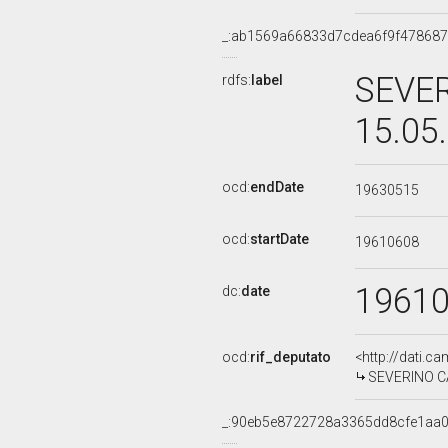
_:ab1569a66833d7cdea6f9f478687
SEVER
rdfs:
label
15.05
ocd:
endDate
19630515
ocd:
startDate
19610608
1961
dc:
date
ocd:
rif_deputato
<http://dati.c
SEVERINO CAV
_:90eb5e8722728a3365dd8cfe1aa