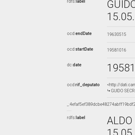
GUIDO
rdfs:
label
15.05
ocd:
endDate
19630515
ocd:
startDate
19581016
1958
dc:
date
ocd:
rif_deputato
<http://dati.c
GUIDO SECRET
_:4efaf5ef389dcbe48274abff19bdf
ALDO 
rdfs:
label
15.05