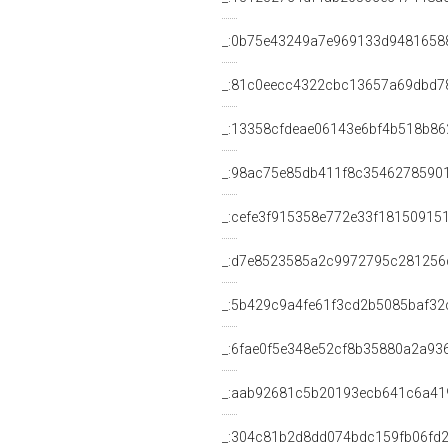
_:0b75e43249a7e969133d9481658
_:81c0eecc4322cbc13657a69dbd7
_:13358cfdeae06143e6bf4b518b86
_:98ac75e85db411f8c3546278590
_:cefe3f915358e772e33f18150915
_:d7e8523585a2c9972795c281256
_:5b429c9a4fe61f3cd2b5085baf32
_:6fae0f5e348e52cf8b35880a2a93
_:aab92681c5b20193ecb641c6a41
_:304c81b2d8dd074bdc159fb06fd