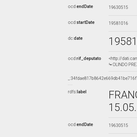
ocd:
endDate
19630515
ocd:
startDate
19581016
1958
dc:
date
ocd:
rif_deputato
<http://dati.c
OLINDO PREZI
_:34fdae817b8642e669db41be716f
FRANC
rdfs:
label
15.05
ocd:
endDate
19630515