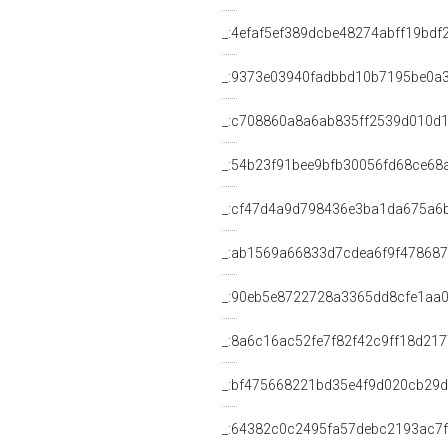
_:4efaf5ef389dcbe48274abff19bdf
_:9373e03940fadbbd10b7195be0a
_:c708860a8a6ab835ff2539d010d1
_:54b23f91bee9bfb30056fd68ce68
_:cf47d4a9d798436e3ba1da675a6
_:ab1569a66833d7cdea6f9f478687
_:90eb5e8722728a3365dd8cfe1aa
_:8a6c16ac52fe7f82f42c9ff18d21
_:bf475668221bd35e4f9d020cb29d
_:64382c0c2495fa57debc2193ac7f