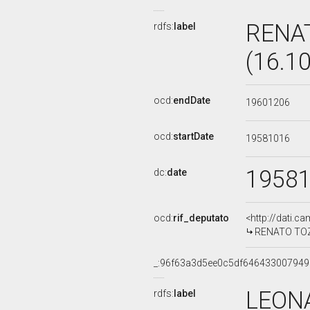
RENAT
rdfs:
label
(16.1
ocd:
endDate
19601206
ocd:
startDate
19581016
1958
dc:
date
ocd:
rif_deputato
<http://dati.c
RENATO TOZZI
_:96f63a3d5ee0c5df646433007949
LEON
rdfs:
label