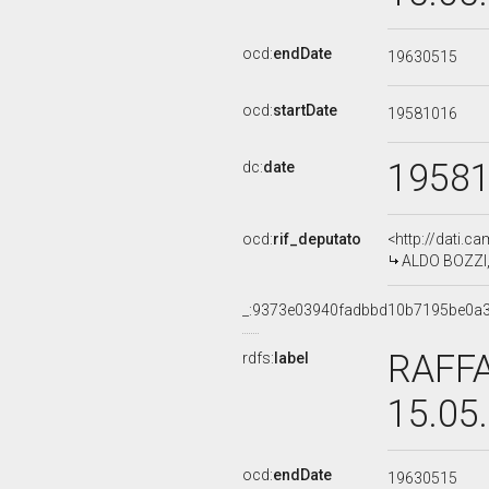
ocd:
endDate
19630515
ocd:
startDate
19581016
1958
dc:
date
ocd:
rif_deputato
<http://dati.c
ALDO BOZZI, I
_:9373e03940fadbbd10b7195be0a
RAFFA
rdfs:
label
15.05
ocd:
endDate
19630515