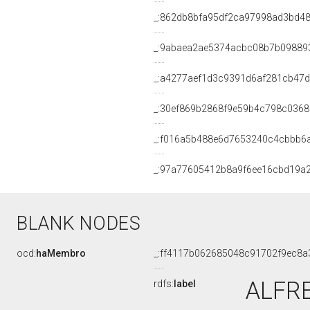
_:862db8bfa95df2ca97998ad3bd4
_:9abaea2ae5374acbc08b7b09889
_:a4277aef1d3c9391d6af281cb47
_:30ef869b2868f9e59b4c798c036
_:f016a5b488e6d7653240c4cbbb6
_:97a77605412b8a9f6ee16cbd19a
BLANK NODES
ocd:
haMembro
_:ff4117b062685048c91702f9ec8a
ALFRE
rdfs:
label