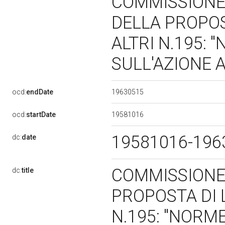
COMMISSIONE 
DELLA PROPOS
ALTRI N.195:
SULL'AZIONE 
19630515
ocd:
endDate
19581016
ocd:
startDate
19581016-19
dc:
date
COMMISSIONE 
dc:
title
PROPOSTA DI 
N.195: "NORM