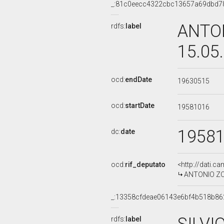
_:81c0eecc4322cbc13657a69dbd7
ANTON
rdfs:
label
15.05
ocd:
endDate
19630515
ocd:
startDate
19581016
1958
dc:
date
ocd:
rif_deputato
<http://dati.c
ANTONIO ZOBO
_:13358cfdeae06143e6bf4b518b86
rdfs:
label