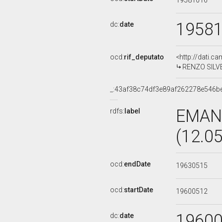
19581016
1958
dc:
date
ocd:
rif_deputato
<http://dati.c
RENZO SILVES
_:43af38c74df3e89af262278e546b
EMAN
rdfs:
label
(12.0
ocd:
endDate
19630515
ocd:
startDate
19600512
1960
dc:
date