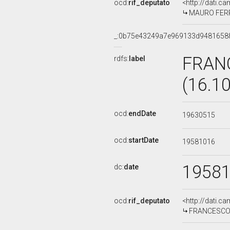
ocd:
rif_deputato
<http://dati.c
MAURO FERRI,
_:0b75e43249a7e969133d9481658
FRAN
rdfs:
label
(16.1
ocd:
endDate
19630515
ocd:
startDate
19581016
1958
dc:
date
ocd:
rif_deputato
<http://dati.c
FRANCESCO CO