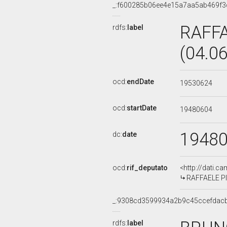
_:f600285b06ee4e15a7aa5ab469f3
RAFFA
rdfs:
label
(04.0
ocd:
endDate
19530624
ocd:
startDate
19480604
1948
dc:
date
ocd:
rif_deputato
<http://dati.c
RAFFAELE PIO
_:9308cd3599934a2b9c45ccefdac
rdfs:
label