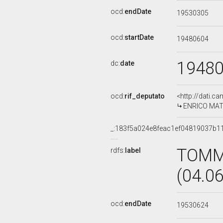
ocd:
endDate
19530305
ocd:
startDate
19480604
1948
dc:
date
ocd:
rif_deputato
<http://dati.c
ENRICO MATTE
_:183f5a024e8feac1ef04819037b1
TOMM
rdfs:
label
(04.0
ocd:
endDate
19530624