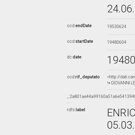
24.06
ocd:
endDate
19530624
ocd:
startDate
19480604
1948
dc:
date
ocd:
rif_deputato
<http://dati.c
GIOVANNI LEO
_:2a801ae44a99160a51a6e541394
ENRIC
rdfs:
label
05.03