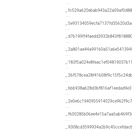
_:fc529a620ebab943a22a09af0d8
_:5e93134059ecfa7137fd35620d3a
_:d7b199ff4faedd3932b843f81888
_:2a801ae44a99160a51a6e541394
_:183f5a024e8feac1ef04819037b1
_:26f578cea28f41b08f9c15f5c24d
_:6bb938ab28d3bf816af1eedad9e3
_:2e0e6c1940955914029ce962f9c
_:f600285b06ee4e15a7aa5ab469f3
_:9308cd3599934a2b9c45ccefdac