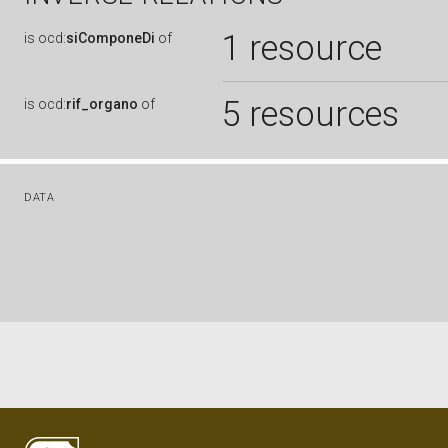
1 resource
is
ocd:
siComponeDi
of
5 resources
is
ocd:
rif_organo
of
DATA