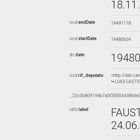
18.11
ocd:
endDate
19491118
ocd:
startDate
19480604
1948
dc:
date
ocd:
rif_deputato
<http://dati.c
LUIGI CASTIG
_:23c0b809194b7a0f39055438fde
FAUST
rdfs:
label
24.06