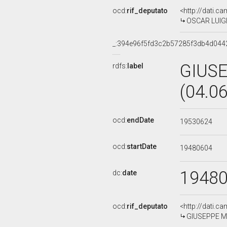
ocd:
rif_deputato
<http://dati.c
OSCAR LUIGI 
_:394e96f5fd3c2b57285f3db4d044
GIUSE
rdfs:
label
(04.0
ocd:
endDate
19530624
ocd:
startDate
19480604
1948
dc:
date
ocd:
rif_deputato
<http://dati.c
GIUSEPPE MAR