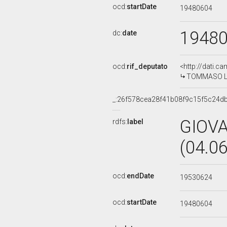
ocd:
startDate
19480604
1948
dc:
date
ocd:
rif_deputato
<http://dati.c
TOMMASO LEO
_:26f578cea28f41b08f9c15f5c24d
GIOV
rdfs:
label
(04.0
ocd:
endDate
19530624
ocd:
startDate
19480604