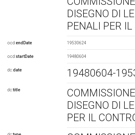
COMMISSIONE 
DISEGNO DI LE
PENALI PER I
19530624
ocd:
endDate
19480604
ocd:
startDate
19480604-19
dc:
date
COMMISSIONE 
dc:
title
DISEGNO DI LE
PER IL CONTR
dc:
type