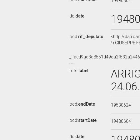
19480604
1948
dc:
date
ocd:
rif_deputato
<http://dati.c
GIUSEPPE FER
_:faed9ad3d8551d49ca2f532a244
ARRIG
rdfs:
label
24.06
ocd:
endDate
19530624
ocd:
startDate
19480604
1948
dc:
date