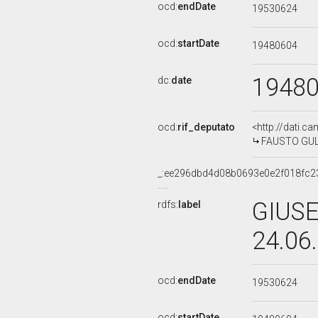
ocd:
endDate
19530624
ocd:
startDate
19480604
1948
dc:
date
ocd:
rif_deputato
<http://dati.c
FAUSTO GULLO
_:ee296dbd4d08b0693e0e2f018fc2
GIUSE
rdfs:
label
24.06
ocd:
endDate
19530624
ocd:
startDate