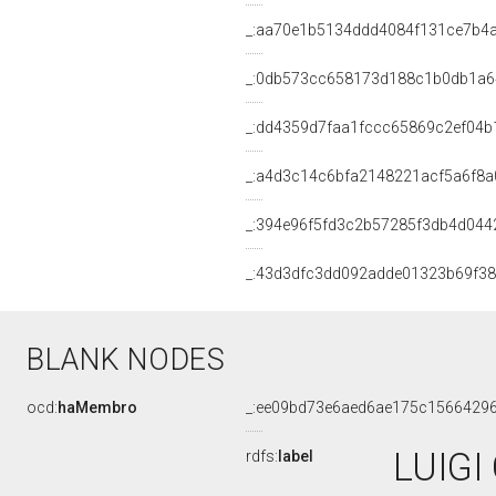
_:aa70e1b5134ddd4084f131ce7b4
_:0db573cc658173d188c1b0db1a6
_:dd4359d7faa1fccc65869c2ef04b
_:a4d3c14c6bfa2148221acf5a6f8a
_:394e96f5fd3c2b57285f3db4d044
_:43d3dfc3dd092adde01323b69f3
BLANK NODES
ocd:
haMembro
_:ee09bd73e6aed6ae175c1566429
LUIGI
rdfs:
label