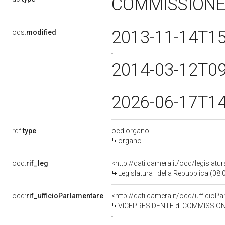
COMMISSIONE
2013-11-14T1
ods:
modified
2014-03-12T0
2026-06-17T1
rdf:
type
ocd:organo
organo
ocd:
rif_leg
<http://dati.camera.it/ocd/legislatu
Legislatura I della Repubblica (08
ocd:
rif_ufficioParlamentare
<http://dati.camera.it/ocd/uffici
VICEPRESIDENTE di COMMISSIONE SPECIALE PER L'ESAME