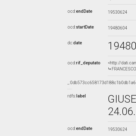
ocd:
endDate
19530624
ocd:
startDate
19480604
1948
dc:
date
ocd:
rif_deputato
<http://dati.c
FRANCESCO D
_:0db573cc658173d188c1b0db1a6
GIUSE
rdfs:
label
24.06
ocd:
endDate
19530624