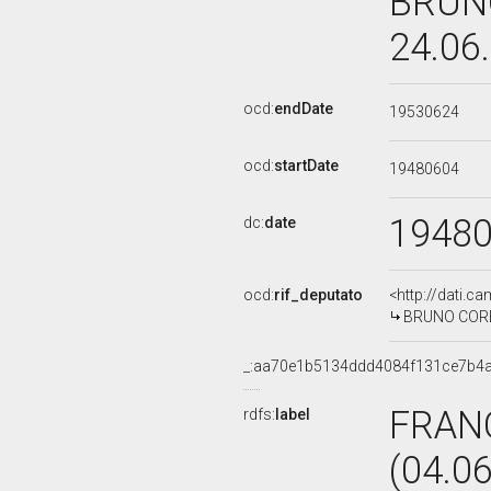
BRUNO
24.06
ocd:
endDate
19530624
ocd:
startDate
19480604
1948
dc:
date
ocd:
rif_deputato
<http://dati.c
BRUNO CORBI,
_:aa70e1b5134ddd4084f131ce7b4
FRAN
rdfs:
label
(04.0