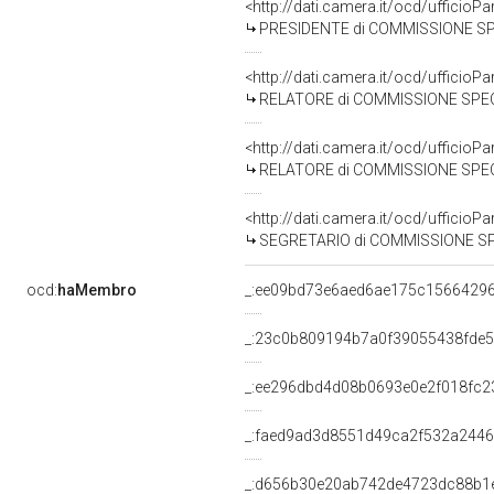
<http://dati.camera.it/ocd/uffici
PRESIDENTE di COMMISSIONE SPECIALE PER L'ESAME DEL
<http://dati.camera.it/ocd/uffici
RELATORE di COMMISSIONE SPECIALE PER L'ESAME DEL 
<http://dati.camera.it/ocd/uffici
RELATORE di COMMISSIONE SPECIALE PER L'ESAME DEL 
<http://dati.camera.it/ocd/uffici
SEGRETARIO di COMMISSIONE SPECIALE PER L'ESAME DE
ocd:
haMembro
_:ee09bd73e6aed6ae175c1566429
_:23c0b809194b7a0f39055438fde
_:ee296dbd4d08b0693e0e2f018fc2
_:faed9ad3d8551d49ca2f532a244
_:d656b30e20ab742de4723dc88b1