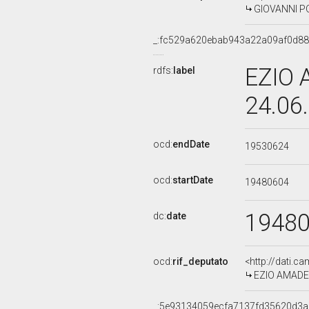
GIOVANNI PON
_:fc529a620ebab943a22a09af0d8
EZIO 
rdfs:
label
24.06
ocd:
endDate
19530624
ocd:
startDate
19480604
1948
dc:
date
ocd:
rif_deputato
<http://dati.c
EZIO AMADEO,
_:5e93134059ecfa7137fd35620d3a