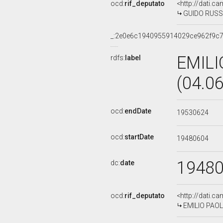
ocd:
rif_deputato
<http://dati.c
GUIDO RUSSO 
_:2e0e6c1940955914029ce962f9c
EMILI
rdfs:
label
(04.0
ocd:
endDate
19530624
ocd:
startDate
19480604
1948
dc:
date
ocd:
rif_deputato
<http://dati.c
EMILIO PAOLO