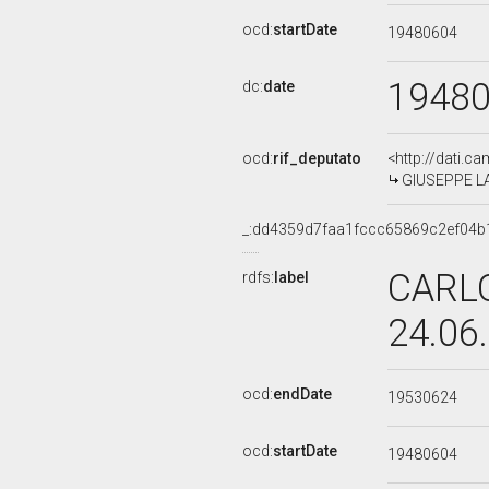
ocd:
startDate
19480604
1948
dc:
date
ocd:
rif_deputato
<http://dati.c
GIUSEPPE LAZ
_:dd4359d7faa1fccc65869c2ef04b
CARLO
rdfs:
label
24.06
ocd:
endDate
19530624
ocd:
startDate
19480604