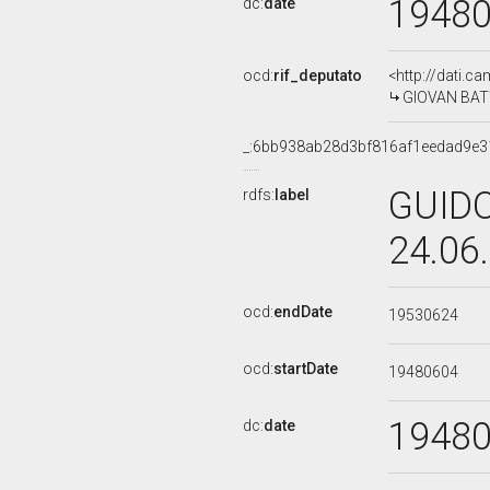
1948
dc:
date
ocd:
rif_deputato
<http://dati.c
GIOVAN BATT
_:6bb938ab28d3bf816af1eedad9e3
GUIDO
rdfs:
label
24.06
ocd:
endDate
19530624
ocd:
startDate
19480604
1948
dc:
date