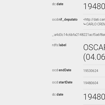
1948
dc:
date
ocd:
rif_deputato
<http://dati.c
CARLO CREMAS
_:a4d3c14c6bfa2148221acf5a6f8a
OSCAR
rdfs:
label
(04.0
ocd:
endDate
19530624
ocd:
startDate
19480604
1948
dc:
date