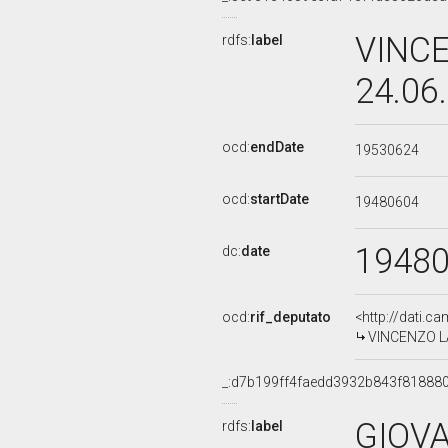
VINCE
rdfs:
label
24.06
ocd:
endDate
19530624
ocd:
startDate
19480604
1948
dc:
date
ocd:
rif_deputato
<http://dati.c
VINCENZO LA 
_:d7b199ff4faedd3932b843f81888
GIOVA
rdfs:
label