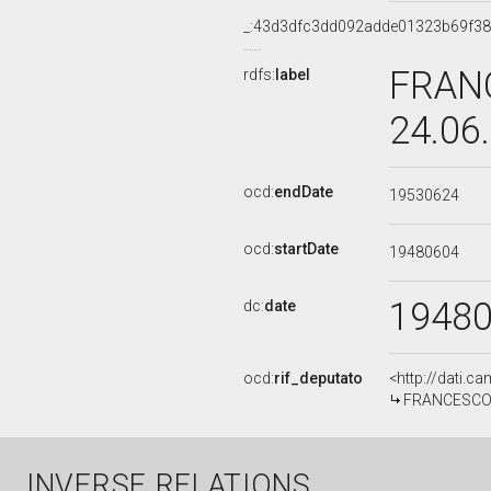
_:43d3dfc3dd092adde01323b69f3
FRANC
rdfs:
label
24.06
ocd:
endDate
19530624
ocd:
startDate
19480604
1948
dc:
date
ocd:
rif_deputato
<http://dati.c
FRANCESCO CO
INVERSE RELATIONS