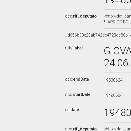
ocd:
rif_deputato
<http://dati.c
ARRIGO BOLDR
_:d656b30e20ab742de4723dc88b1
GIOVA
rdfs:
label
24.06
ocd:
endDate
19530624
ocd:
startDate
19480604
1948
dc:
date
ocd:
rif_deputato
<http://dati.c