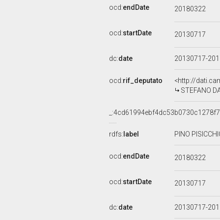
ocd:
endDate
20180322
ocd:
startDate
20130717
dc:
date
20130717-20
ocd:
rif_deputato
<http://dati.c
STEFANO DAM
_:4cd61994ebf4dc53b0730c1278f
rdfs:
label
PINO PISICCHI
ocd:
endDate
20180322
ocd:
startDate
20130717
dc:
date
20130717-20