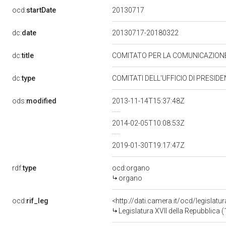
20130717
ocd:
startDate
dc:
date
20130717-20180322
dc:
title
COMITATO PER LA COMUNICAZION
dc:
type
COMITATI DELL'UFFICIO DI PRESID
ods:
modified
2013-11-14T15:37:48Z
2014-02-05T10:08:53Z
2019-01-30T19:17:47Z
rdf:
type
ocd:organo
organo
ocd:
rif_leg
<http://dati.camera.it/ocd/legislatu
Legislatura XVII della Repubblica