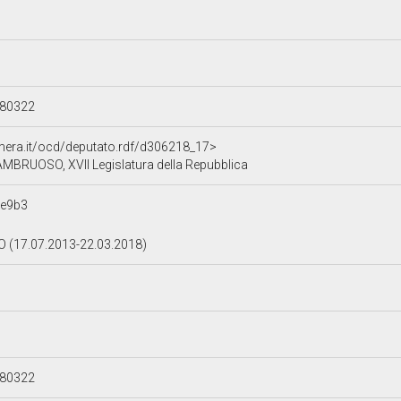
180322
amera.it/ocd/deputato.rdf/d306218_17>
BRUOSO, XVII Legislatura della Repubblica
7e9b3
O (17.07.2013-22.03.2018)
180322