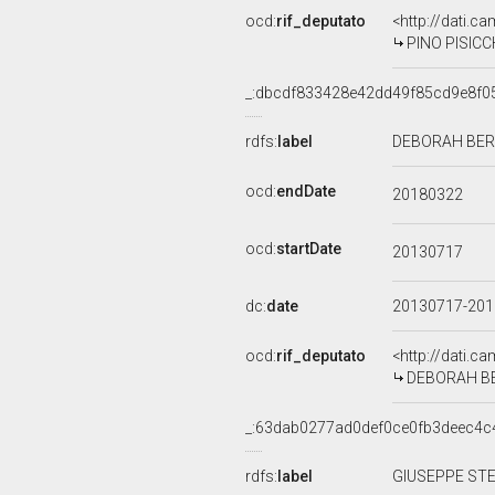
ocd:
rif_deputato
<http://dati.c
PINO PISICCH
_:dbcdf833428e42dd49f85cd9e8f0
rdfs:
label
DEBORAH BERG
ocd:
endDate
20180322
ocd:
startDate
20130717
dc:
date
20130717-20
ocd:
rif_deputato
<http://dati.c
DEBORAH BER
_:63dab0277ad0def0ce0fb3deec4c
rdfs:
label
GIUSEPPE STE