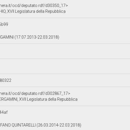
amera.it/ocd/deputato.rdf/d30350_17>
IO, XVII Legislatura della Repubblica
5b99
AMINI (17.07.2013-22.03.2018)
180322
amera.it/ocd/deputato.rdf/d302867_17>
GAMINI, XVII Legislatura della Repubblica
44af
FANO QUINTARELLI (26.03.2014-22.03.2018)