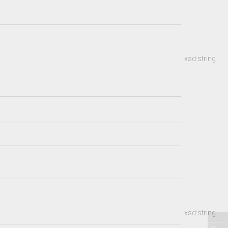
xsd:string
xsd:string