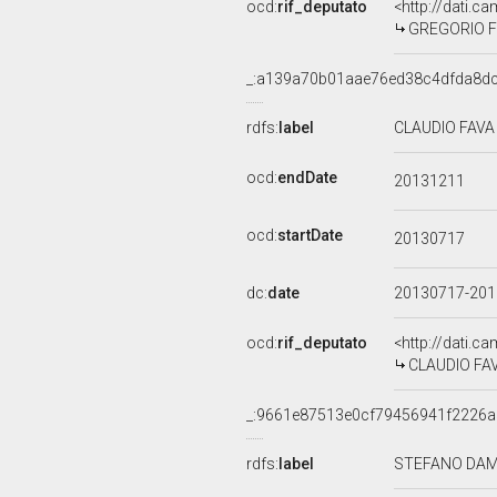
ocd:
rif_deputato
<http://dati.c
GREGORIO FO
_:a139a70b01aae76ed38c4dfda8dc
rdfs:
label
CLAUDIO FAVA 
ocd:
endDate
20131211
ocd:
startDate
20130717
dc:
date
20130717-20
ocd:
rif_deputato
<http://dati.c
CLAUDIO FAVA
_:9661e87513e0cf79456941f2226a
rdfs:
label
STEFANO DAMB