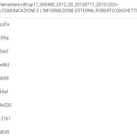
ioParlamentare.rdf/up17_300480_2312_20_20130717_20151202>
A COMUNICAZIONE E L'INFORMAZIONE ESTERNA, ROBERTO GIACHETTI (
cd7e
ff9a
5ecf
7e9b3
5b99
44af
4e235
12161
5d545