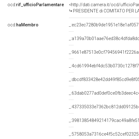
ocd:
rif_ufficioParlamentare
<http://dati.camera.it/ocd/uffic
PRESIDENTE di COMITATO PER L
ocd:
haMembro
_:ec23ec7280b9de1951e18e1af057
_:a139a70b01aae76ed38c4dfda8dc
_:9661e87513e0cf79456941f2226a
_:4cd61994ebf4dc53b0730c1278f
_:dbcdf833428e42dd49f85cd9e8f0
_:63dab0277ad0def0ce0fb3deec4c
_:437335033e7362bc812dd09125b
_:39813854849214179cac49a8fe5
_:5758053a7316ce4f5c52cef0232