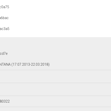
c0a75
a6bac
ac3a5
cd7e
TANA (17.07.2013-22.03.2018)
180322