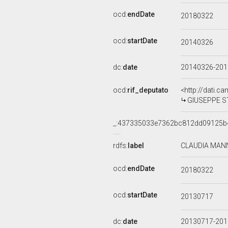
ocd:
endDate
20180322
ocd:
startDate
20140326
dc:
date
20140326-20
ocd:
rif_deputato
<http://dati.c
GIUSEPPE ST
_:437335033e7362bc812dd09125b
rdfs:
label
CLAUDIA MANN
ocd:
endDate
20180322
ocd:
startDate
20130717
dc:
date
20130717-20