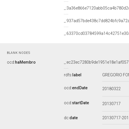
_:3a36e866e7120abb05ca4b780d2
_:937ad57bde438c7dd824bfc9a72
_:63370cd03784599a14c42751e30
BLANK NODES
ocd:
haMembro
_:ec23ec7280b9de1951e18e1af057
rdfs:
label
GREGORIO FON
ocd:
endDate
20180322
ocd:
startDate
20130717
dc:
date
20130717-20