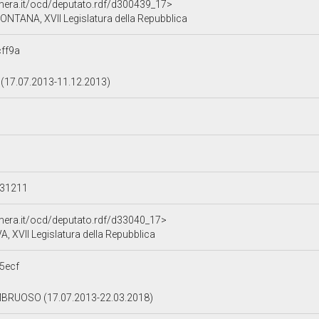
amera.it/ocd/deputato.rdf/d300439_17>
NTANA, XVII Legislatura della Repubblica
ff9a
(17.07.2013-11.12.2013)
131211
amera.it/ocd/deputato.rdf/d33040_17>
, XVII Legislatura della Repubblica
5ecf
RUOSO (17.07.2013-22.03.2018)