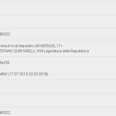
180322
amera.it/ocd/deputato.rdf/d305620_17>
EFANO QUINTARELLI, XVII Legislatura della Repubblica
4e235
INO (17.07.2013-22.03.2018)
180322