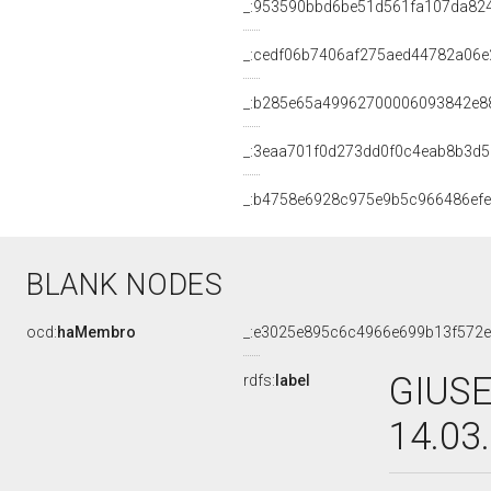
_:953590bbd6be51d561fa107da82
_:cedf06b7406af275aed44782a06e
_:b285e65a49962700006093842e8
_:3eaa701f0d273dd0f0c4eab8b3d
_:b4758e6928c975e9b5c966486ef
BLANK NODES
ocd:
haMembro
_:e3025e895c6c4966e699b13f572
GIUSE
rdfs:
label
14.03