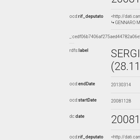
ocd:
rif_deputato
<http://dati.c
GENNARO MAL
_:cedf06b7406af275aed44782a06e
SERGI
rdfs:
label
(28.1
ocd:
endDate
20130314
ocd:
startDate
20081128
2008
dc:
date
ocd:
rif_deputato
<http://dati.c