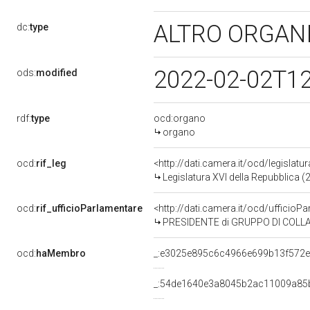
ALTRO ORGAN
dc:
type
2022-02-02T1
ods:
modified
rdf:
type
ocd:organo
organo
ocd:
rif_leg
<http://dati.camera.it/ocd/legislatu
Legislatura XVI della Repubblica 
ocd:
rif_ufficioParlamentare
<http://dati.camera.it/ocd/uffic
PRESIDENTE di GRUPPO DI COLLABORAZIONE TRA LA CAMER
ocd:
haMembro
_:e3025e895c6c4966e699b13f572
_:54de1640e3a8045b2ac11009a85