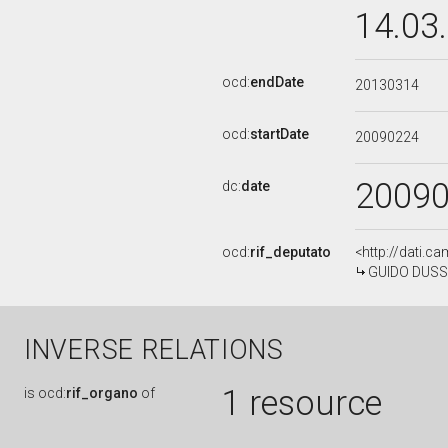
14.03
ocd:
endDate
20130314
ocd:
startDate
20090224
2009
dc:
date
ocd:
rif_deputato
<http://dati.c
GUIDO DUSSIN
INVERSE RELATIONS
1 resource
is
ocd:
rif_organo
of