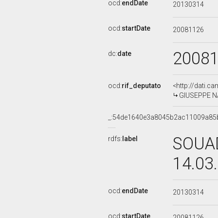
ocd:
endDate
20130314
ocd:
startDate
20081126
2008
dc:
date
ocd:
rif_deputato
<http://dati.c
GIUSEPPE NAR
_:54de1640e3a8045b2ac11009a85
SOUAD
rdfs:
label
14.03
ocd:
endDate
20130314
ocd:
startDate
20081126