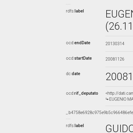
EUGE
rdfs:
label
(26.1
ocd:
endDate
20130314
ocd:
startDate
20081126
2008
dc:
date
ocd:
rif_deputato
<http://dati.c
EUGENIO MAZ
_:b4758e6928c975e9b5c966486ef
GUIDO
rdfs:
label