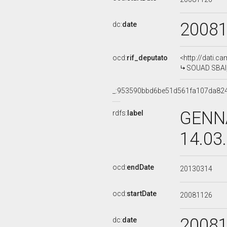
2008
dc:
date
ocd:
rif_deputato
<http://dati.c
SOUAD SBAI, 
_:953590bbd6be51d561fa107da82
GENNA
rdfs:
label
14.03
ocd:
endDate
20130314
ocd:
startDate
20081126
2008
dc:
date