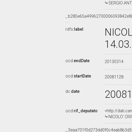
SERGIO ANTO
_:b285e65a49962700006093842e8
NICOL
rdfs:
label
14.03
ocd:
endDate
20130314
ocd:
startDate
20081128
2008
dc:
date
ocd:
rif_deputato
<http://dati.c
NICOLO' CRIS
_:3eaa701f0d273dd0f0c4eab8b3d