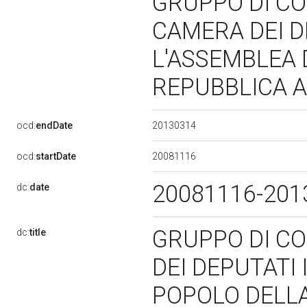
GRUPPO DI CO
CAMERA DEI D
L'ASSEMBLEA 
REPUBBLICA A
20130314
ocd:
endDate
20081116
ocd:
startDate
20081116-20
dc:
date
GRUPPO DI C
dc:
title
DEI DEPUTATI 
POPOLO DELLA