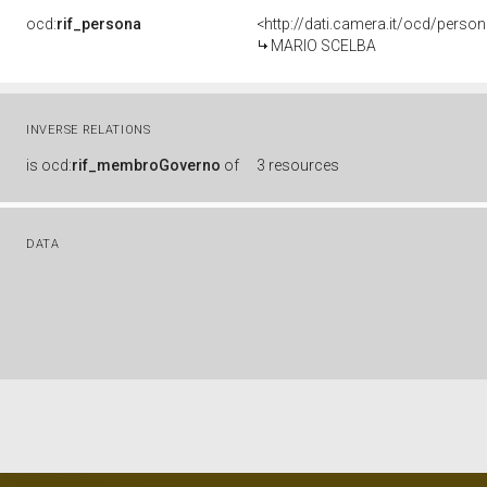
ocd:
rif_persona
<http://dati.camera.it/ocd/perso
MARIO SCELBA
INVERSE RELATIONS
is
ocd:
rif_membroGoverno
of
3 resources
DATA