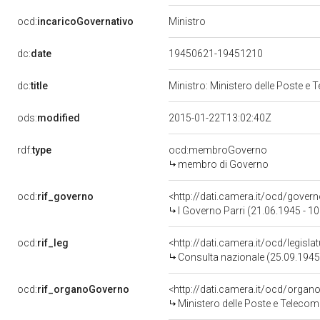
Ministro
ocd:
incaricoGovernativo
dc:
date
19450621-19451210
dc:
title
Ministro: Ministero delle Poste e
ods:
modified
2015-01-22T13:02:40Z
rdf:
type
ocd:membroGoverno
membro di Governo
ocd:
rif_governo
<http://dati.camera.it/ocd/gover
I Governo Parri (21.06.1945 - 1
ocd:
rif_leg
<http://dati.camera.it/ocd/legisl
Consulta nazionale (25.09.1945
ocd:
rif_organoGoverno
<http://dati.camera.it/ocd/orga
Ministero delle Poste e Telecom