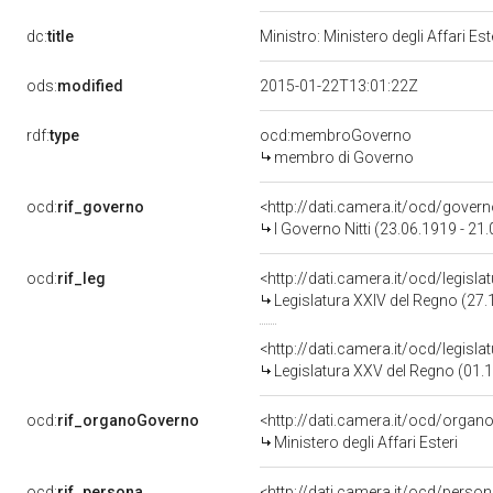
dc:
title
Ministro: Ministero degli Affari Es
ods:
modified
2015-01-22T13:01:22Z
rdf:
type
ocd:membroGoverno
membro di Governo
ocd:
rif_governo
<http://dati.camera.it/ocd/gover
I Governo Nitti (23.06.1919 - 21
ocd:
rif_leg
<http://dati.camera.it/ocd/legisl
Legislatura XXIV del Regno (27.
<http://dati.camera.it/ocd/legisl
Legislatura XXV del Regno (01.1
ocd:
rif_organoGoverno
<http://dati.camera.it/ocd/orga
Ministero degli Affari Esteri
ocd:
rif_persona
<http://dati.camera.it/ocd/perso