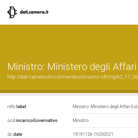
Ministro: Ministero degli Affar
http://dati.camera.it/ocd/membroGoverno.rdf/mgr62_17_
rdfs:
label
Ministro: Ministero degli Affari Es
Ministro
ocd:
incaricoGovernativo
dc:
date
19191126-19200521