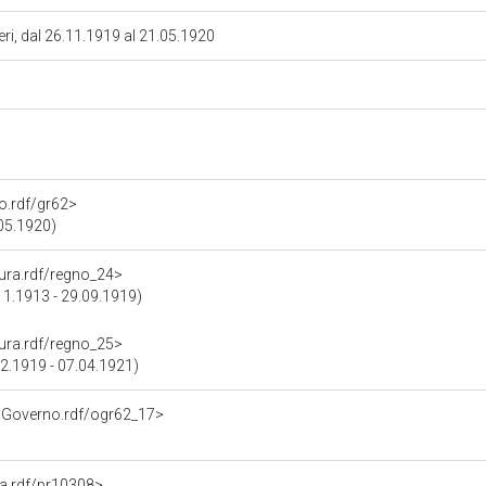
teri, dal 26.11.1919 al 21.05.1920
no.rdf/gr62>
.05.1920)
atura.rdf/regno_24>
11.1913 - 29.09.1919)
atura.rdf/regno_25>
2.1919 - 07.04.1921)
noGoverno.rdf/ogr62_17>
na.rdf/pr10308>