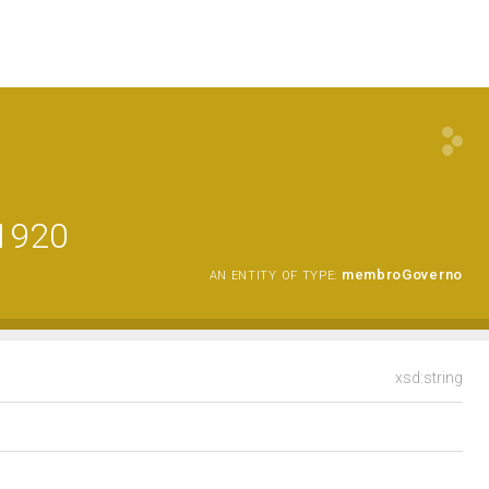
.1920
membroGoverno
AN ENTITY OF TYPE:
xsd:string