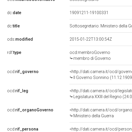
dc:
date
19091211-19100331
dc:
title
Sottosegretario: Ministero della G
ods:
modified
2015-01-22T13:00:54Z
rdf:
type
ocd:membroGoverno
membro di Governo
ocd:
rif_governo
<http://dati.camera.it/ocd/gover
II Governo Sonnino (11.12.1909
ocd:
rif_leg
<http://dati.camera.it/ocd/legisl
Legislatura XXIII del Regno (24.
ocd:
rif_organoGoverno
<http://dati.camera.it/ocd/orga
Ministero della Guerra
ocd:
rif_persona
<http://dati.camera.it/ocd/perso