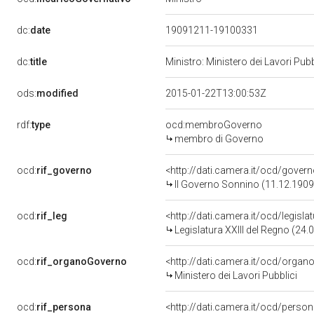
dc:
date
19091211-19100331
dc:
title
Ministro: Ministero dei Lavori Pub
ods:
modified
2015-01-22T13:00:53Z
rdf:
type
ocd:membroGoverno
membro di Governo
ocd:
rif_governo
<http://dati.camera.it/ocd/gover
II Governo Sonnino (11.12.1909
ocd:
rif_leg
<http://dati.camera.it/ocd/legisl
Legislatura XXIII del Regno (24.
ocd:
rif_organoGoverno
<http://dati.camera.it/ocd/orga
Ministero dei Lavori Pubblici
ocd:
rif_persona
<http://dati.camera.it/ocd/perso