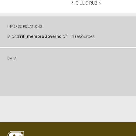
GIULIO RUBINI
INVERSE RELATIONS
is
ocd:
rif_membroGoverno
of
4 resources
DATA