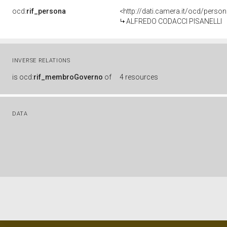
ocd:
rif_persona
<http://dati.camera.it/ocd/perso
ALFREDO CODACCI PISANELLI
INVERSE RELATIONS
is
ocd:
rif_membroGoverno
of
4 resources
DATA