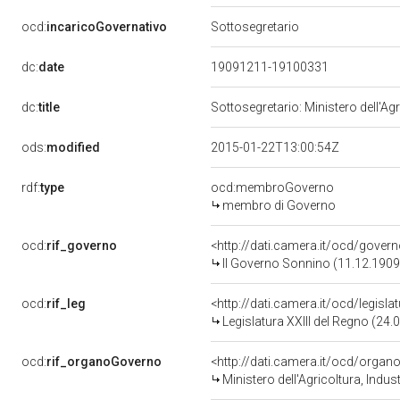
ocd:
incaricoGovernativo
Sottosegretario
dc:
date
19091211-19100331
dc:
title
Sottosegretario: Ministero dell'Ag
ods:
modified
2015-01-22T13:00:54Z
rdf:
type
ocd:membroGoverno
membro di Governo
ocd:
rif_governo
<http://dati.camera.it/ocd/gover
II Governo Sonnino (11.12.1909
ocd:
rif_leg
<http://dati.camera.it/ocd/legisl
Legislatura XXIII del Regno (24.
ocd:
rif_organoGoverno
<http://dati.camera.it/ocd/orga
Ministero dell'Agricoltura, Ind