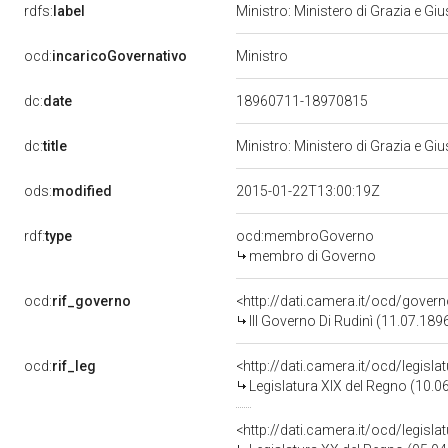
rdfs:
label
Ministro: Ministero di Grazia e Giu
Ministro
ocd:
incaricoGovernativo
dc:
date
18960711-18970815
dc:
title
Ministro: Ministero di Grazia e Giu
ods:
modified
2015-01-22T13:00:19Z
rdf:
type
ocd:membroGoverno
membro di Governo
ocd:
rif_governo
<http://dati.camera.it/ocd/gover
III Governo Di Rudinì (11.07.189
ocd:
rif_leg
<http://dati.camera.it/ocd/legisl
Legislatura XIX del Regno (10.0
<http://dati.camera.it/ocd/legisl