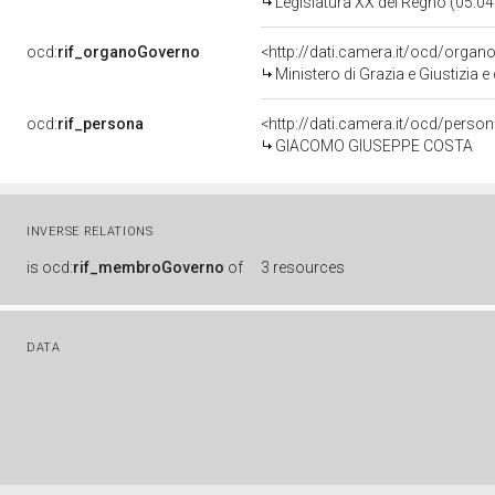
Legislatura XX del Regno (05.04
ocd:
rif_organoGoverno
<http://dati.camera.it/ocd/orga
Ministero di Grazia e Giustizia e 
ocd:
rif_persona
<http://dati.camera.it/ocd/perso
GIACOMO GIUSEPPE COSTA
INVERSE RELATIONS
is
ocd:
rif_membroGoverno
of
3 resources
DATA