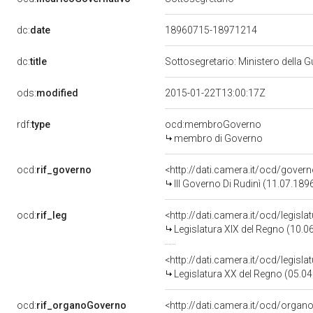
dc:
date
18960715-18971214
dc:
title
Sottosegretario: Ministero della G
ods:
modified
2015-01-22T13:00:17Z
rdf:
type
ocd:membroGoverno
membro di Governo
ocd:
rif_governo
<http://dati.camera.it/ocd/gover
III Governo Di Rudinì (11.07.189
ocd:
rif_leg
<http://dati.camera.it/ocd/legisl
Legislatura XIX del Regno (10.0
<http://dati.camera.it/ocd/legisl
Legislatura XX del Regno (05.04
ocd:
rif_organoGoverno
<http://dati.camera.it/ocd/orga