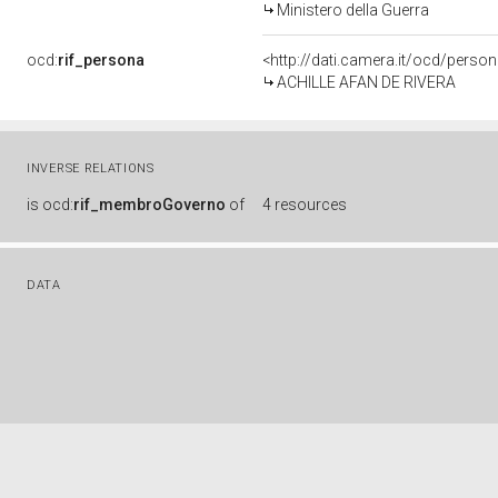
Ministero della Guerra
ocd:
rif_persona
<http://dati.camera.it/ocd/perso
ACHILLE AFAN DE RIVERA
INVERSE RELATIONS
is
ocd:
rif_membroGoverno
of
4 resources
DATA