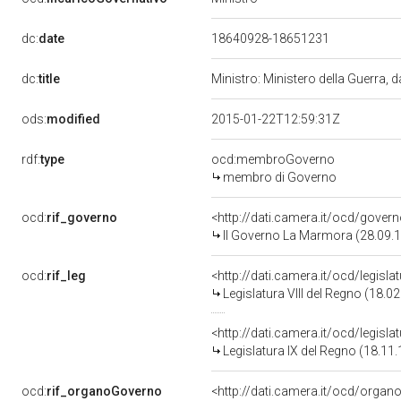
dc:
date
18640928-18651231
dc:
title
Ministro: Ministero della Guerra, 
ods:
modified
2015-01-22T12:59:31Z
rdf:
type
ocd:membroGoverno
membro di Governo
ocd:
rif_governo
<http://dati.camera.it/ocd/gover
II Governo La Marmora (28.09.1
ocd:
rif_leg
<http://dati.camera.it/ocd/legisl
Legislatura VIII del Regno (18.0
<http://dati.camera.it/ocd/legisl
Legislatura IX del Regno (18.11
ocd:
rif_organoGoverno
<http://dati.camera.it/ocd/orga