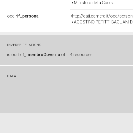
Ministero della Guerra
ocd:
rif_persona
<http://dati.camera.it/ocd/perso
AGOSTINO PETITTI BAGLIANI 
INVERSE RELATIONS
is
ocd:
rif_membroGoverno
of
4 resources
DATA