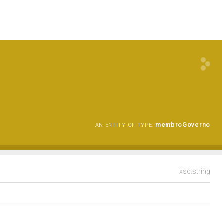
membroGoverno
AN ENTITY OF TYPE:
xsd:string