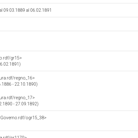
dal 09.03.1889 al 06.02.1891
no.rdf/gr15>
06.02.1891)
atura.rdf/regno_16>
6.1886 - 22.10.1890)
atura.rdf/regno_17>
12.1890 - 27.09.1892)
noGoverno.rdf/ogr15_38>
na.rdf/pr1170>