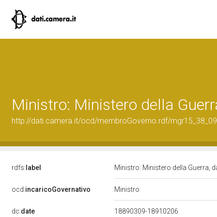
Ministro: Ministero della Guer
http://dati.camera.it/ocd/membroGoverno.rdf/mgr15_38_
rdfs:
label
Ministro: Ministero della Guerra, 
Ministro
ocd:
incaricoGovernativo
dc:
date
18890309-18910206