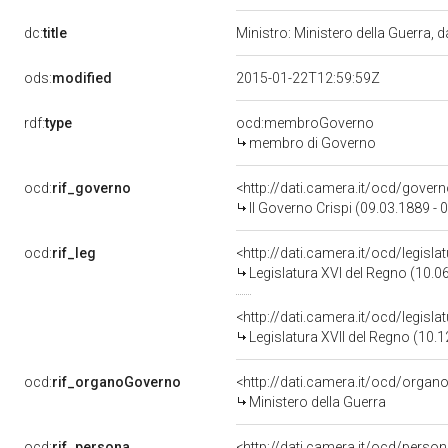
dc:
title
Ministro: Ministero della Guerra, 
ods:
modified
2015-01-22T12:59:59Z
rdf:
type
ocd:membroGoverno
membro di Governo
ocd:
rif_governo
<http://dati.camera.it/ocd/gover
II Governo Crispi (09.03.1889 - 
ocd:
rif_leg
<http://dati.camera.it/ocd/legisl
Legislatura XVI del Regno (10.0
<http://dati.camera.it/ocd/legisl
Legislatura XVII del Regno (10.
ocd:
rif_organoGoverno
<http://dati.camera.it/ocd/orga
Ministero della Guerra
ocd:
rif_persona
<http://dati.camera.it/ocd/perso