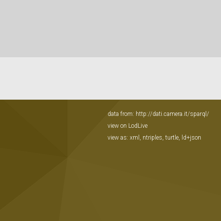
data from:
http://dati.camera.it/sparql/
view on LodLive
view as:
xml
,
ntriples
,
turtle
,
ld+json