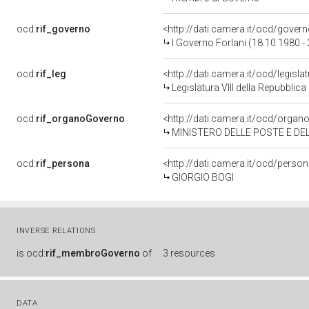
ocd:
rif_governo
<http://dati.camera.it/ocd/gover
I Governo Forlani (18.10.1980 -
ocd:
rif_leg
<http://dati.camera.it/ocd/legisla
Legislatura VIII della Repubblic
ocd:
rif_organoGoverno
<http://dati.camera.it/ocd/orga
MINISTERO DELLE POSTE E DE
ocd:
rif_persona
<http://dati.camera.it/ocd/perso
GIORGIO BOGI
INVERSE RELATIONS
is
ocd:
rif_membroGoverno
of
3 resources
DATA