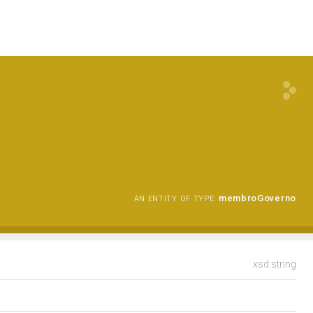
membroGoverno
AN ENTITY OF TYPE:
xsd:string