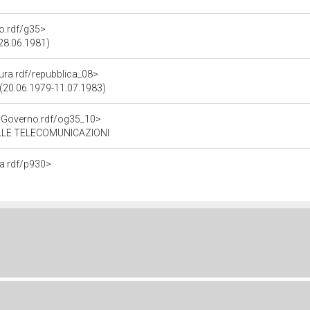
no.rdf/g35>
 28.06.1981)
tura.rdf/repubblica_08>
a (20.06.1979-11.07.1983)
noGoverno.rdf/og35_10>
LLE TELECOMUNICAZIONI
na.rdf/p930>