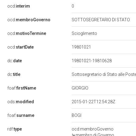
0
ocd:
interim
ocd:
membroGoverno
SOTTOSEGRETARIO DI STATO
ocd:
motivoTermine
Scioglimento
19801021
ocd:
startDate
dc:
date
19801021-19810628
dc:
title
Sottosegretario di Stato alle Pos
GIORGIO
foaf:
firstName
ods:
modified
2015-01-22T12:54:28Z
BOGI
foaf:
surname
rdf:
type
ocd:membroGoverno
membro di Governo