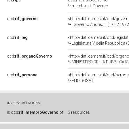
rdf:
type
ocd:membroGoverno
membro di Governo
ocd:
rif_governo
<http://dati.camera.it/ocd/gover
I Governo Andreotti (17.02.1972
ocd:
rif_leg
<http://dati.camera.it/ocd/legisla
Legislatura V della Repubblica 
ocd:
rif_organoGoverno
<http://dati.camera.it/ocd/orga
MINISTERO DELLA PUBBLICA I
ocd:
rif_persona
<http://dati.camera.it/ocd/perso
ELIO ROSATI
INVERSE RELATIONS
is
ocd:
rif_membroGoverno
of
3 resources