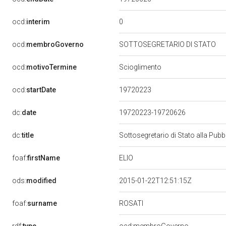
0
ocd:
interim
ocd:
membroGoverno
SOTTOSEGRETARIO DI STATO
ocd:
motivoTermine
Scioglimento
19720223
ocd:
startDate
dc:
date
19720223-19720626
dc:
title
Sottosegretario di Stato alla Pub
ELIO
foaf:
firstName
ods:
modified
2015-01-22T12:51:15Z
ROSATI
foaf:
surname