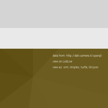
data from:
http://dati.camera.it/sparql/
view on LodLive
view as:
xml
,
ntriples
,
turtle
,
ld+json