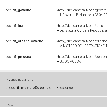
ocd:
rif_governo
<http://dati.camera.it/ocd/gover
III Governo Berlusconi (23.04.2
ocd:
rif_leg
<http://dati.camera.it/ocd/legisla
Legislatura XIV della Repubblic
ocd:
rif_organoGoverno
<http://dati.camera.it/ocd/orga
MINISTERO DELL'ISTRUZIONE, 
ocd:
rif_persona
<http://dati.camera.it/ocd/perso
GUIDO POSSA
INVERSE RELATIONS
is
ocd:
rif_membroGoverno
of
3 resources
DATA