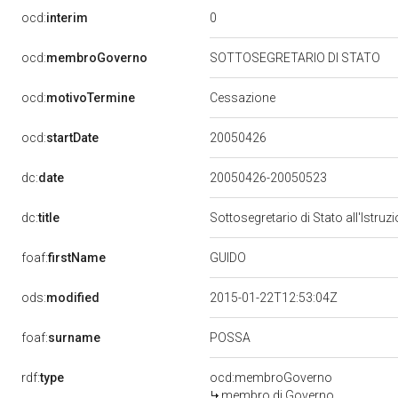
0
ocd:
interim
ocd:
membroGoverno
SOTTOSEGRETARIO DI STATO
ocd:
motivoTermine
Cessazione
20050426
ocd:
startDate
dc:
date
20050426-20050523
dc:
title
Sottosegretario di Stato all'Istruz
GUIDO
foaf:
firstName
ods:
modified
2015-01-22T12:53:04Z
POSSA
foaf:
surname
rdf:
type
ocd:membroGoverno
membro di Governo