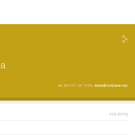
ca
membroGoverno
AN ENTITY OF TYPE:
xsd:string