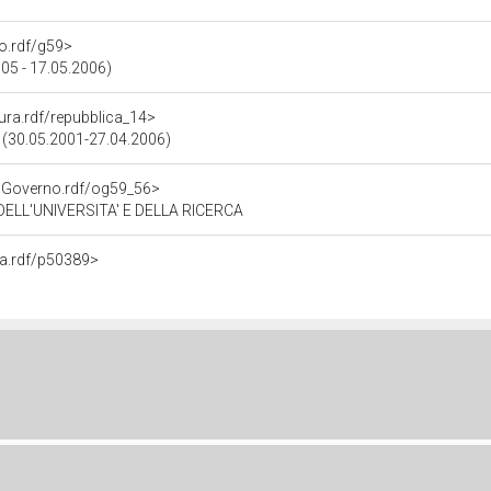
no.rdf/g59>
005 - 17.05.2006)
tura.rdf/repubblica_14>
a (30.05.2001-27.04.2006)
noGoverno.rdf/og59_56>
DELL'UNIVERSITA' E DELLA RICERCA
na.rdf/p50389>