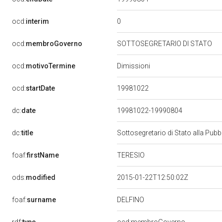
0
ocd:
interim
ocd:
membroGoverno
SOTTOSEGRETARIO DI STATO
ocd:
motivoTermine
Dimissioni
19981022
ocd:
startDate
dc:
date
19981022-19990804
dc:
title
Sottosegretario di Stato alla Pub
TERESIO
foaf:
firstName
ods:
modified
2015-01-22T12:50:02Z
DELFINO
foaf:
surname