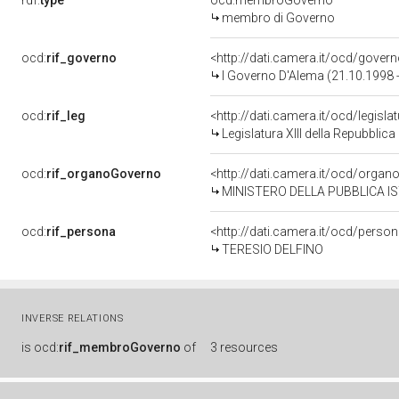
rdf:
type
ocd:membroGoverno
membro di Governo
ocd:
rif_governo
<http://dati.camera.it/ocd/gover
I Governo D'Alema (21.10.1998 
ocd:
rif_leg
<http://dati.camera.it/ocd/legisla
Legislatura XIII della Repubblic
ocd:
rif_organoGoverno
<http://dati.camera.it/ocd/orga
MINISTERO DELLA PUBBLICA I
ocd:
rif_persona
<http://dati.camera.it/ocd/perso
TERESIO DELFINO
INVERSE RELATIONS
is
ocd:
rif_membroGoverno
of
3 resources