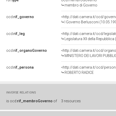
rdf:
type
ocd:membroGoverno
membro di Governo
ocd:
rif_governo
<http://dati.camera.it/ocd/gover
I Governo Berlusconi (10.05.199
ocd:
rif_leg
<http://dati.camera.it/ocd/legisla
Legislatura XII della Repubblic
ocd:
rif_organoGoverno
<http://dati.camera.it/ocd/orga
MINISTERO DEI LAVORI PUBBLIC
ocd:
rif_persona
<http://dati.camera.it/ocd/perso
ROBERTO RADICE
INVERSE RELATIONS
is
ocd:
rif_membroGoverno
of
3 resources