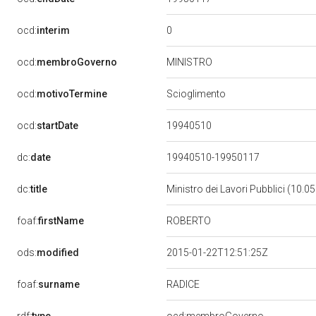
0
ocd:
interim
MINISTRO
ocd:
membroGoverno
ocd:
motivoTermine
Scioglimento
19940510
ocd:
startDate
dc:
date
19940510-19950117
dc:
title
Ministro dei Lavori Pubblici (10.
ROBERTO
foaf:
firstName
ods:
modified
2015-01-22T12:51:25Z
RADICE
foaf:
surname