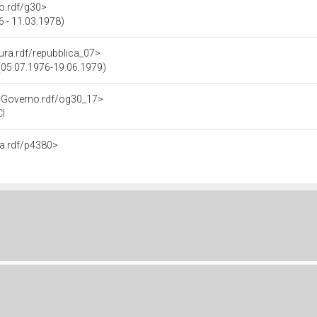
no.rdf/g30>
6 - 11.03.1978)
tura.rdf/repubblica_07>
a (05.07.1976-19.06.1979)
noGoverno.rdf/og30_17>
I
na.rdf/p4380>