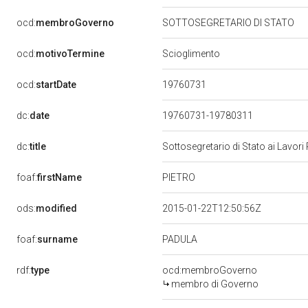
ocd:
membroGoverno
SOTTOSEGRETARIO DI STATO
ocd:
motivoTermine
Scioglimento
19760731
ocd:
startDate
dc:
date
19760731-19780311
dc:
title
Sottosegretario di Stato ai Lavor
PIETRO
foaf:
firstName
ods:
modified
2015-01-22T12:50:56Z
PADULA
foaf:
surname
rdf:
type
ocd:membroGoverno
membro di Governo