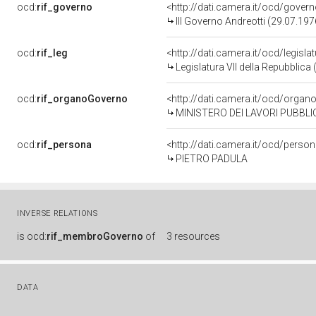
ocd:
rif_governo
<http://dati.camera.it/ocd/gover
III Governo Andreotti (29.07.197
ocd:
rif_leg
<http://dati.camera.it/ocd/legisla
Legislatura VII della Repubblic
ocd:
rif_organoGoverno
<http://dati.camera.it/ocd/orga
MINISTERO DEI LAVORI PUBBLIC
ocd:
rif_persona
<http://dati.camera.it/ocd/perso
PIETRO PADULA
INVERSE RELATIONS
is
ocd:
rif_membroGoverno
of
3 resources
DATA