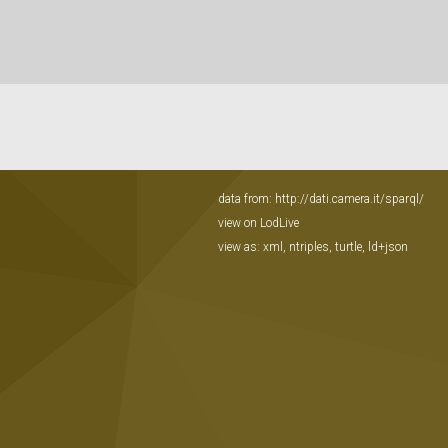
data from:
http://dati.camera.it/sparql/
view on LodLive
view as:
xml
,
ntriples
,
turtle
,
ld+json