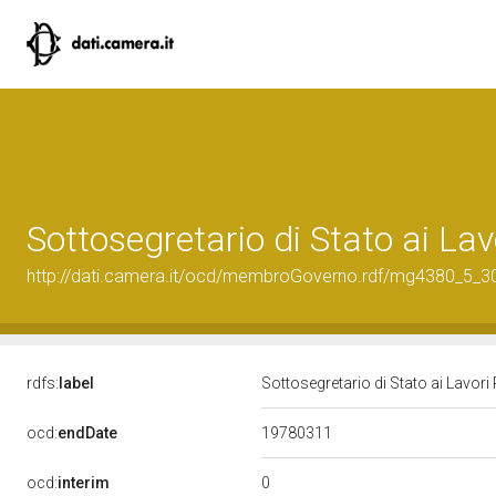
Sottosegretario di Stato ai La
http://dati.camera.it/ocd/membroGoverno.rdf/mg4380_5_
rdfs:
label
Sottosegretario di Stato ai Lavor
19780311
ocd:
endDate
0
ocd:
interim