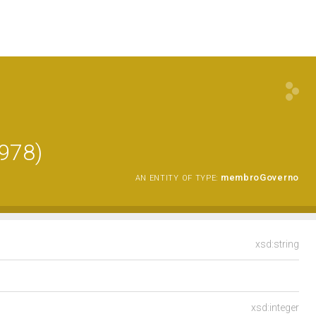
1978)
membroGoverno
AN ENTITY OF TYPE:
xsd:string
xsd:integer