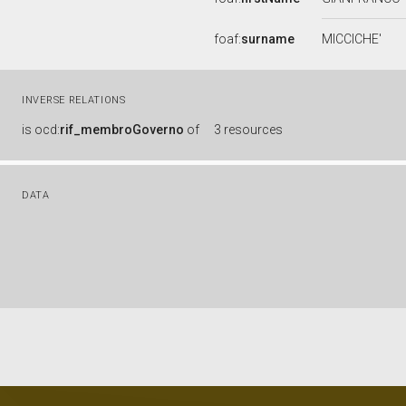
foaf:
surname
MICCICHE'
INVERSE RELATIONS
is
ocd:
rif_membroGoverno
of
3 resources
DATA