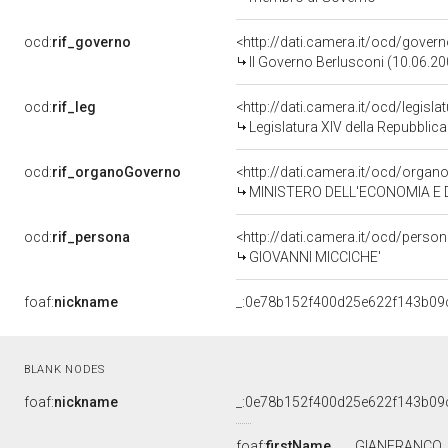
ocd:
rif_governo
<http://dati.camera.it/ocd/gover
II Governo Berlusconi (10.06.20
ocd:
rif_leg
<http://dati.camera.it/ocd/legisla
Legislatura XIV della Repubblic
ocd:
rif_organoGoverno
<http://dati.camera.it/ocd/orga
MINISTERO DELL'ECONOMIA E 
ocd:
rif_persona
<http://dati.camera.it/ocd/perso
GIOVANNI MICCICHE'
foaf:
nickname
_:0e78b152f400d25e622f143b09
BLANK NODES
foaf:
nickname
_:0e78b152f400d25e622f143b09
foaf:
firstName
GIANFRANCO