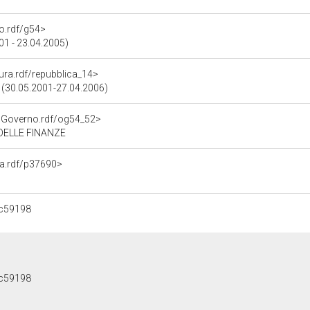
no.rdf/g54>
01 - 23.04.2005)
tura.rdf/repubblica_14>
a (30.05.2001-27.04.2006)
noGoverno.rdf/og54_52>
DELLE FINANZE
na.rdf/p37690>
c59198
c59198