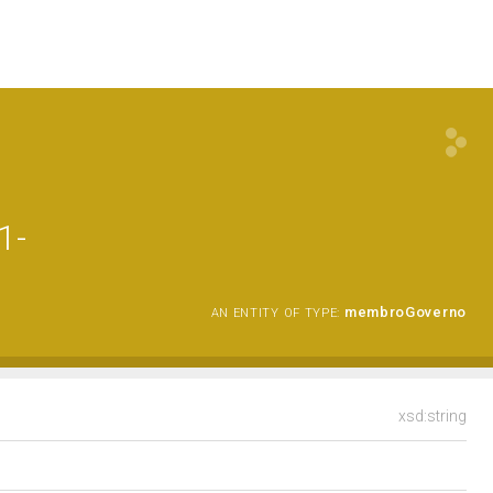
1-
membroGoverno
AN ENTITY OF TYPE:
xsd:string