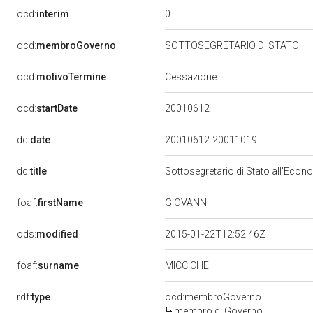
0
ocd:
interim
ocd:
membroGoverno
SOTTOSEGRETARIO DI STATO
ocd:
motivoTermine
Cessazione
20010612
ocd:
startDate
dc:
date
20010612-20011019
dc:
title
Sottosegretario di Stato all'Econ
GIOVANNI
foaf:
firstName
ods:
modified
2015-01-22T12:52:46Z
foaf:
surname
MICCICHE'
rdf:
type
ocd:membroGoverno
membro di Governo