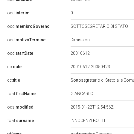
0
ocd:
interim
ocd:
membroGoverno
SOTTOSEGRETARIO DI STATO
ocd:
motivoTermine
Dimissioni
20010612
ocd:
startDate
dc:
date
20010612-20050423
dc:
title
Sottosegretario di Stato alle Co
foaf:
firstName
GIANCARLO
ods:
modified
2015-01-22T12:54:56Z
foaf:
surname
INNOCENZI BOTTI