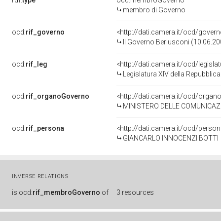
rdf:
type
ocd:membroGoverno
membro di Governo
ocd:
rif_governo
<http://dati.camera.it/ocd/gover
II Governo Berlusconi (10.06.20
ocd:
rif_leg
<http://dati.camera.it/ocd/legisla
Legislatura XIV della Repubblic
ocd:
rif_organoGoverno
<http://dati.camera.it/ocd/orga
MINISTERO DELLE COMUNICAZ
ocd:
rif_persona
<http://dati.camera.it/ocd/perso
GIANCARLO INNOCENZI BOTTI
INVERSE RELATIONS
is
ocd:
rif_membroGoverno
of
3 resources