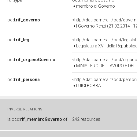
rdf:
type
ocd:membroGoverno
membro di Governo
ocd:
rif_governo
<http://dati.camera.it/ocd/gover
I Governo Renzi (21.02.2014 - 1
ocd:
rif_leg
<http://dati.camera.it/ocd/legisla
Legislatura XVII della Repubbli
ocd:
rif_organoGoverno
<http://dati.camera.it/ocd/orga
MINISTERO DEL LAVORO E DELL
ocd:
rif_persona
<http://dati.camera.it/ocd/perso
LUIGI BOBBA
INVERSE RELATIONS
is
ocd:
rif_membroGoverno
of
242 resources