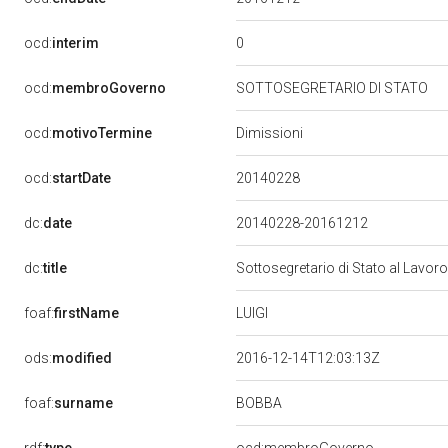
0
ocd:
interim
ocd:
membroGoverno
SOTTOSEGRETARIO DI STATO
ocd:
motivoTermine
Dimissioni
20140228
ocd:
startDate
dc:
date
20140228-20161212
dc:
title
Sottosegretario di Stato al Lavoro
LUIGI
foaf:
firstName
ods:
modified
2016-12-14T12:03:13Z
BOBBA
foaf:
surname