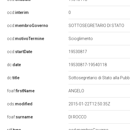
0
ocd:
interim
ocd:
membroGoverno
SOTTOSEGRETARIO DI STATO
ocd:
motivoTermine
Scioglimento
19530817
ocd:
startDate
dc:
date
19530817-19540118
dc:
title
Sottosegretario di Stato alla Pub
ANGELO
foaf:
firstName
ods:
modified
2015-01-22T12:50:35Z
DI ROCCO
foaf:
surname