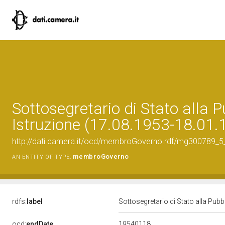
Sottosegretario di Stato alla 
Istruzione (17.08.1953-18.01.
http://dati.camera.it/ocd/membroGoverno.rdf/mg300789_
membroGoverno
AN ENTITY OF TYPE:
rdfs:
label
Sottosegretario di Stato alla Pub
19540118
ocd:
endDate