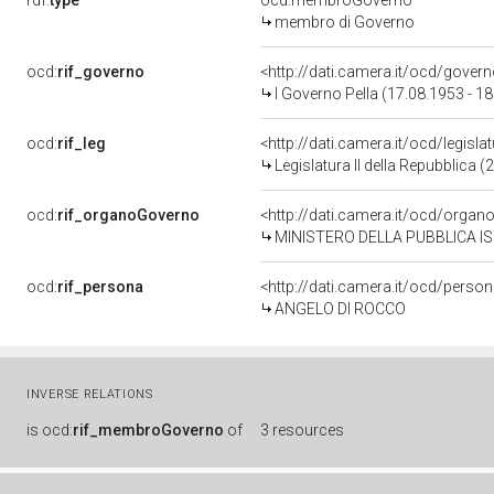
rdf:
type
ocd:membroGoverno
membro di Governo
ocd:
rif_governo
<http://dati.camera.it/ocd/gover
I Governo Pella (17.08.1953 - 1
ocd:
rif_leg
<http://dati.camera.it/ocd/legisla
Legislatura II della Repubblica 
ocd:
rif_organoGoverno
<http://dati.camera.it/ocd/orga
MINISTERO DELLA PUBBLICA I
ocd:
rif_persona
<http://dati.camera.it/ocd/perso
ANGELO DI ROCCO
INVERSE RELATIONS
is
ocd:
rif_membroGoverno
of
3 resources