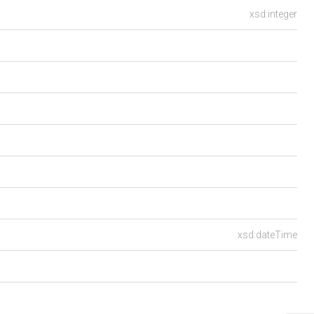
xsd:integer
xsd:dateTime