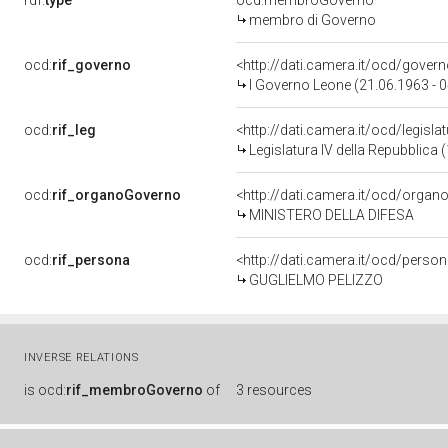
rdf:
type
ocd:membroGoverno
membro di Governo
ocd:
rif_governo
<http://dati.camera.it/ocd/gover
I Governo Leone (21.06.1963 - 
ocd:
rif_leg
<http://dati.camera.it/ocd/legisla
Legislatura IV della Repubblica
ocd:
rif_organoGoverno
<http://dati.camera.it/ocd/orga
MINISTERO DELLA DIFESA
ocd:
rif_persona
<http://dati.camera.it/ocd/perso
GUGLIELMO PELIZZO
INVERSE RELATIONS
is
ocd:
rif_membroGoverno
of
3 resources