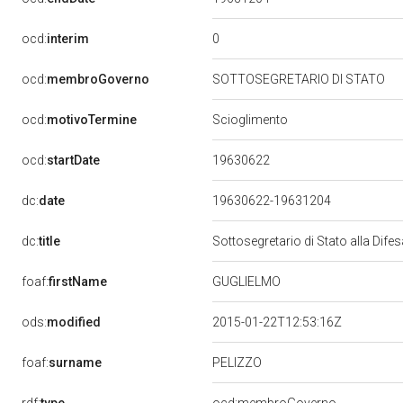
0
ocd:
interim
ocd:
membroGoverno
SOTTOSEGRETARIO DI STATO
ocd:
motivoTermine
Scioglimento
19630622
ocd:
startDate
dc:
date
19630622-19631204
dc:
title
Sottosegretario di Stato alla Dif
foaf:
firstName
GUGLIELMO
ods:
modified
2015-01-22T12:53:16Z
PELIZZO
foaf:
surname