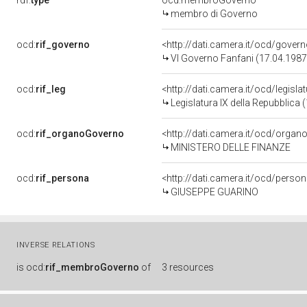
rdf:
type
ocd:membroGoverno
membro di Governo
ocd:
rif_governo
<http://dati.camera.it/ocd/gover
VI Governo Fanfani (17.04.1987
ocd:
rif_leg
<http://dati.camera.it/ocd/legisla
Legislatura IX della Repubblica
ocd:
rif_organoGoverno
<http://dati.camera.it/ocd/orga
MINISTERO DELLE FINANZE
ocd:
rif_persona
<http://dati.camera.it/ocd/perso
GIUSEPPE GUARINO
INVERSE RELATIONS
is
ocd:
rif_membroGoverno
of
3 resources