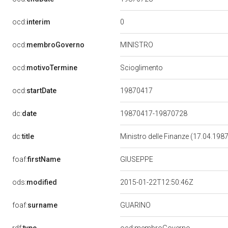
0
ocd:
interim
MINISTRO
ocd:
membroGoverno
ocd:
motivoTermine
Scioglimento
19870417
ocd:
startDate
dc:
date
19870417-19870728
dc:
title
Ministro delle Finanze (17.04.198
GIUSEPPE
foaf:
firstName
ods:
modified
2015-01-22T12:50:46Z
GUARINO
foaf:
surname