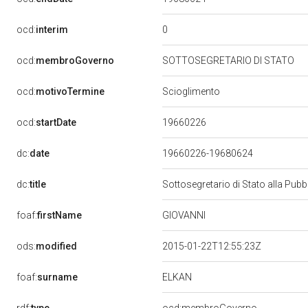
0
ocd:
interim
ocd:
membroGoverno
SOTTOSEGRETARIO DI STATO
ocd:
motivoTermine
Scioglimento
19660226
ocd:
startDate
dc:
date
19660226-19680624
dc:
title
Sottosegretario di Stato alla Pub
GIOVANNI
foaf:
firstName
ods:
modified
2015-01-22T12:55:23Z
ELKAN
foaf:
surname