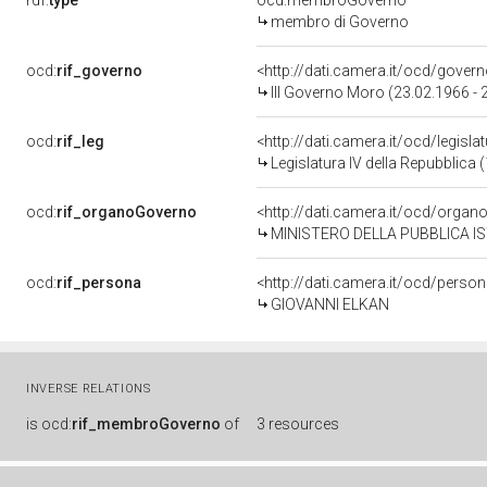
rdf:
type
ocd:membroGoverno
membro di Governo
ocd:
rif_governo
<http://dati.camera.it/ocd/gover
III Governo Moro (23.02.1966 - 
ocd:
rif_leg
<http://dati.camera.it/ocd/legisla
Legislatura IV della Repubblica
ocd:
rif_organoGoverno
<http://dati.camera.it/ocd/orga
MINISTERO DELLA PUBBLICA I
ocd:
rif_persona
<http://dati.camera.it/ocd/perso
GIOVANNI ELKAN
INVERSE RELATIONS
is
ocd:
rif_membroGoverno
of
3 resources