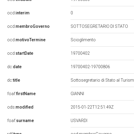
0
ocd:
interim
ocd:
membroGoverno
SOTTOSEGRETARIO DI STATO
ocd:
motivoTermine
Scioglimento
19700402
ocd:
startDate
dc:
date
19700402-19700806
dc:
title
Sottosegretario di Stato al Turi
GIANNI
foaf:
firstName
ods:
modified
2015-01-22T12:51:49Z
USVARDI
foaf:
surname