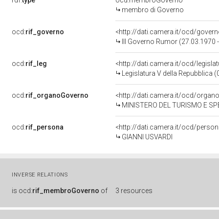
rdf:
type
ocd:membroGoverno
membro di Governo
ocd:
rif_governo
<http://dati.camera.it/ocd/gover
III Governo Rumor (27.03.1970 
ocd:
rif_leg
<http://dati.camera.it/ocd/legisla
Legislatura V della Repubblica 
ocd:
rif_organoGoverno
<http://dati.camera.it/ocd/orga
MINISTERO DEL TURISMO E S
ocd:
rif_persona
<http://dati.camera.it/ocd/perso
GIANNI USVARDI
INVERSE RELATIONS
is
ocd:
rif_membroGoverno
of
3 resources