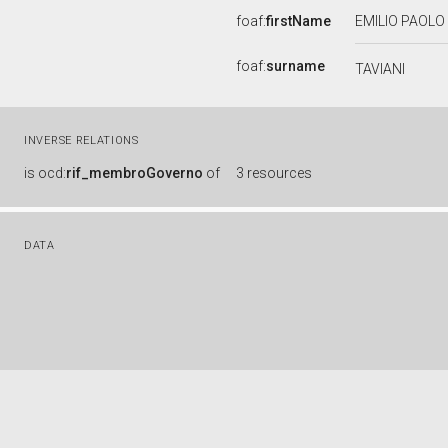
foaf:
firstName
EMILIO PAOLO
foaf:
surname
TAVIANI
INVERSE RELATIONS
is
ocd:
rif_membroGoverno
of
3 resources
DATA