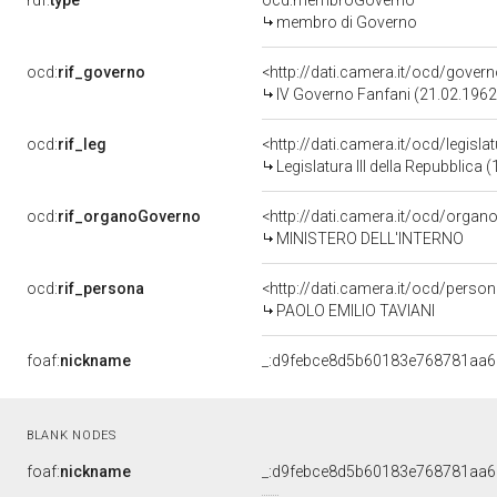
rdf:
type
ocd:membroGoverno
membro di Governo
ocd:
rif_governo
<http://dati.camera.it/ocd/gover
IV Governo Fanfani (21.02.1962
ocd:
rif_leg
<http://dati.camera.it/ocd/legisla
Legislatura III della Repubblica
ocd:
rif_organoGoverno
<http://dati.camera.it/ocd/orga
MINISTERO DELL'INTERNO
ocd:
rif_persona
<http://dati.camera.it/ocd/perso
PAOLO EMILIO TAVIANI
foaf:
nickname
_:d9febce8d5b60183e768781aa
BLANK NODES
foaf:
nickname
_:d9febce8d5b60183e768781aa