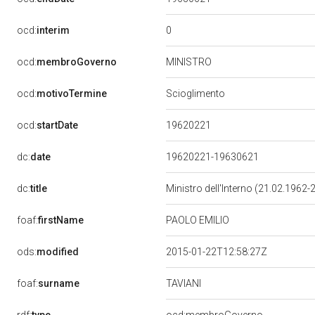
0
ocd:
interim
MINISTRO
ocd:
membroGoverno
ocd:
motivoTermine
Scioglimento
19620221
ocd:
startDate
dc:
date
19620221-19630621
dc:
title
Ministro dell'Interno (21.02.1962
foaf:
firstName
PAOLO EMILIO
ods:
modified
2015-01-22T12:58:27Z
TAVIANI
foaf:
surname