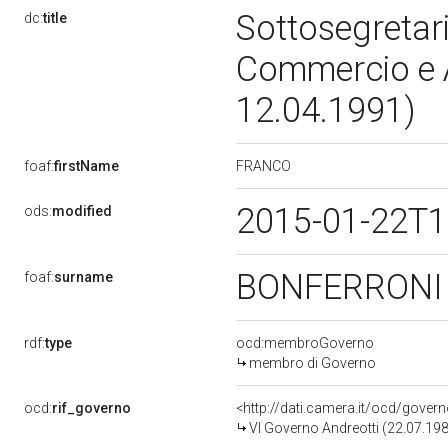
Sottosegretario
dc:
title
Commercio e A
12.04.1991)
FRANCO
foaf:
firstName
2015-01-22T1
ods:
modified
BONFERRON
foaf:
surname
rdf:
type
ocd:membroGoverno
membro di Governo
ocd:
rif_governo
<http://dati.camera.it/ocd/gover
VI Governo Andreotti (22.07.198