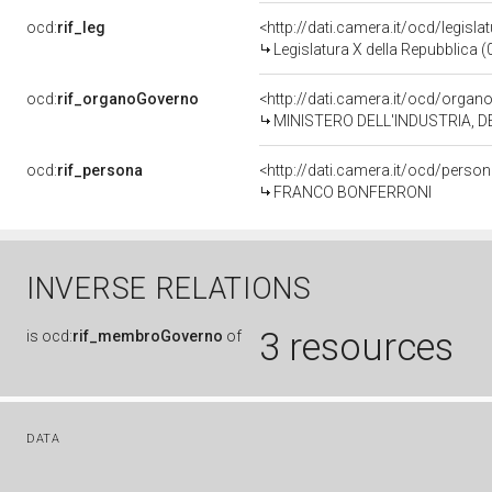
ocd:
rif_leg
<http://dati.camera.it/ocd/legisla
Legislatura X della Repubblica 
ocd:
rif_organoGoverno
<http://dati.camera.it/ocd/orga
MINISTERO DELL'INDUSTRIA, 
ocd:
rif_persona
<http://dati.camera.it/ocd/perso
FRANCO BONFERRONI
INVERSE RELATIONS
3 resources
is
ocd:
rif_membroGoverno
of
DATA