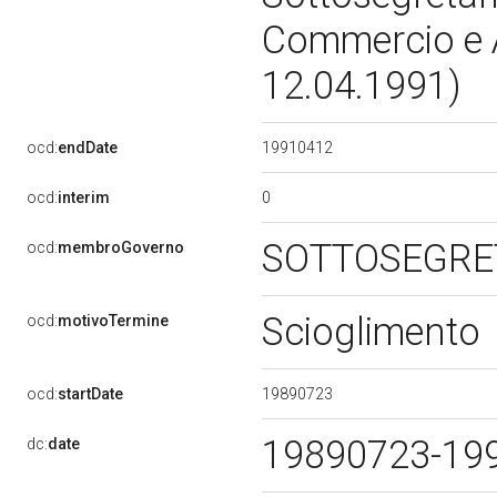
Commercio e A
12.04.1991)
19910412
ocd:
endDate
0
ocd:
interim
SOTTOSEGRET
ocd:
membroGoverno
Scioglimento
ocd:
motivoTermine
19890723
ocd:
startDate
19890723-19
dc:
date