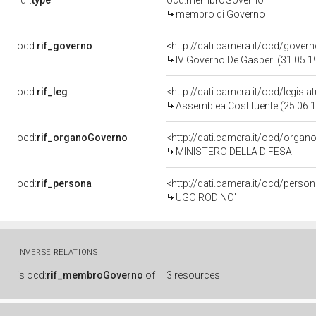
rdf:
type
ocd:membroGoverno
membro di Governo
ocd:
rif_governo
<http://dati.camera.it/ocd/gover
IV Governo De Gasperi (31.05.1
ocd:
rif_leg
<http://dati.camera.it/ocd/legisla
Assemblea Costituente (25.06.
ocd:
rif_organoGoverno
<http://dati.camera.it/ocd/orga
MINISTERO DELLA DIFESA
ocd:
rif_persona
<http://dati.camera.it/ocd/perso
UGO RODINO'
INVERSE RELATIONS
is
ocd:
rif_membroGoverno
of
3 resources