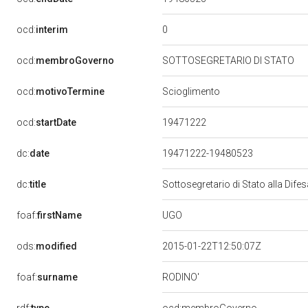
0
ocd:
interim
ocd:
membroGoverno
SOTTOSEGRETARIO DI STATO
ocd:
motivoTermine
Scioglimento
19471222
ocd:
startDate
dc:
date
19471222-19480523
dc:
title
Sottosegretario di Stato alla Dif
UGO
foaf:
firstName
ods:
modified
2015-01-22T12:50:07Z
RODINO'
foaf:
surname