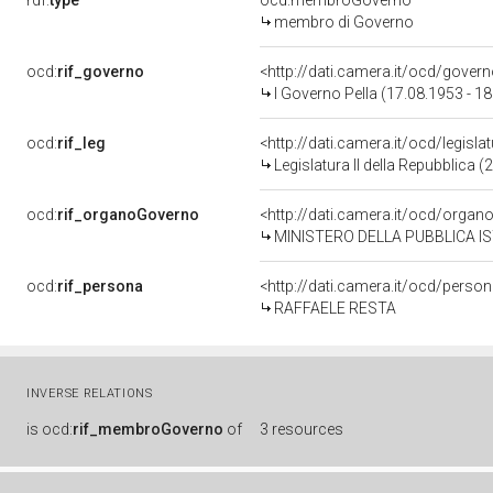
rdf:
type
ocd:membroGoverno
membro di Governo
ocd:
rif_governo
<http://dati.camera.it/ocd/gover
I Governo Pella (17.08.1953 - 1
ocd:
rif_leg
<http://dati.camera.it/ocd/legisla
Legislatura II della Repubblica 
ocd:
rif_organoGoverno
<http://dati.camera.it/ocd/orga
MINISTERO DELLA PUBBLICA I
ocd:
rif_persona
<http://dati.camera.it/ocd/perso
RAFFAELE RESTA
INVERSE RELATIONS
is
ocd:
rif_membroGoverno
of
3 resources