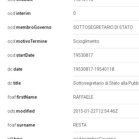
0
ocd:
interim
ocd:
membroGoverno
SOTTOSEGRETARIO DI STATO
ocd:
motivoTermine
Scioglimento
19530817
ocd:
startDate
dc:
date
19530817-19540118
dc:
title
Sottosegretario di Stato alla Pub
RAFFAELE
foaf:
firstName
ods:
modified
2015-01-22T12:54:46Z
RESTA
foaf:
surname