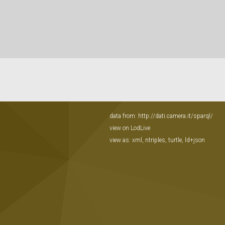
data from:
http://dati.camera.it/sparql/
view on LodLive
view as:
xml
,
ntriples
,
turtle
,
ld+json