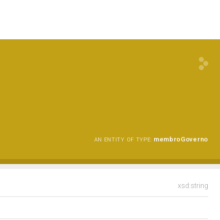
membroGoverno
AN ENTITY OF TYPE:
xsd:string