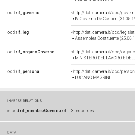
ocd:
rif_governo
<http://dati.camera.it/ocd/gover
IV Governo De Gasperi (31.05.1
ocd:
rif_leg
<http://dati.camera.it/ocd/legisla
Assemblea Costituente (25.06.
ocd:
rif_organoGoverno
<http://dati.camera.it/ocd/orga
MINISTERO DEL LAVORO E DEL
ocd:
rif_persona
<http://dati.camera.it/ocd/perso
LUCIANO MAGRINI
INVERSE RELATIONS
is
ocd:
rif_membroGoverno
of
3 resources
DATA