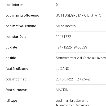
0
ocd:
interim
ocd:
membroGoverno
SOTTOSEGRETARIO DI STATO
ocd:
motivoTermine
Scioglimento
19471222
ocd:
startDate
dc:
date
19471222-19480523
dc:
title
Sottosegretario di Stato al Lavor
LUCIANO
foaf:
firstName
ods:
modified
2015-01-22T12:49:54Z
MAGRINI
foaf:
surname
rdf:
type
ocd:membroGoverno
membro di Governo