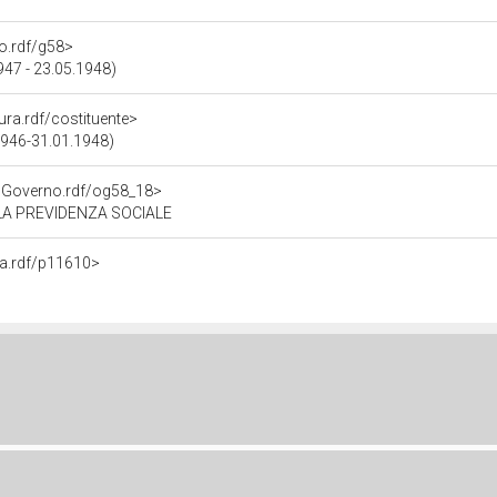
no.rdf/g58>
947 - 23.05.1948)
tura.rdf/costituente>
1946-31.01.1948)
noGoverno.rdf/og58_18>
LA PREVIDENZA SOCIALE
na.rdf/p11610>