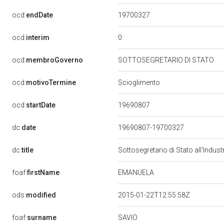
19700327
ocd:
endDate
0
ocd:
interim
ocd:
membroGoverno
SOTTOSEGRETARIO DI STATO
ocd:
motivoTermine
Scioglimento
19690807
ocd:
startDate
dc:
date
19690807-19700327
dc:
title
Sottosegretario di Stato all'Indu
EMANUELA
foaf:
firstName
ods:
modified
2015-01-22T12:55:58Z
SAVIO
foaf:
surname