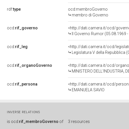
rdf:
type
ocd:membroGoverno
membro di Governo
ocd:
rif_governo
<http://dati.camera.it/ocd/gover
II Governo Rumor (05.08.1969 -
ocd:
rif_leg
<http://dati.camera.it/ocd/legisla
Legislatura V della Repubblica 
ocd:
rif_organoGoverno
<http://dati.camera.it/ocd/orga
MINISTERO DELL'INDUSTRIA, 
ocd:
rif_persona
<http://dati.camera.it/ocd/perso
EMANUELA SAVIO
INVERSE RELATIONS
is
ocd:
rif_membroGoverno
of
3 resources