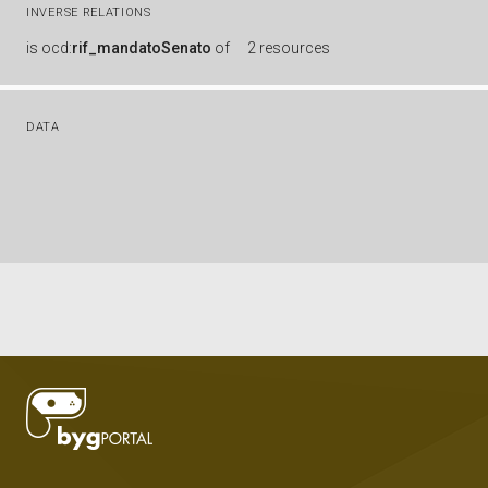
INVERSE RELATIONS
is
ocd:
rif_mandatoSenato
of
2 resources
DATA