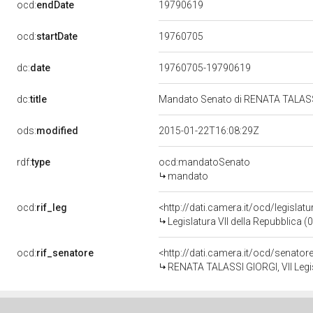
19790619
ocd:
endDate
19760705
ocd:
startDate
dc:
date
19760705-19790619
dc:
title
Mandato Senato di RENATA TALASSI 
ods:
modified
2015-01-22T16:08:29Z
rdf:
type
ocd:mandatoSenato
mandato
ocd:
rif_leg
<http://dati.camera.it/ocd/legislat
Legislatura VII della Repubblica 
ocd:
rif_senatore
<http://dati.camera.it/ocd/senator
RENATA TALASSI GIORGI, VII Legis