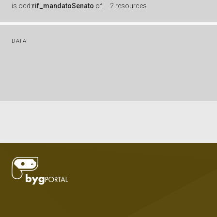
is
ocd:
rif_mandatoSenato
of
2 resources
DATA