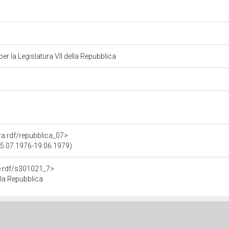
r la Legislatura VII della Repubblica
ura.rdf/repubblica_07>
(05.07.1976-19.06.1979)
re.rdf/s301021_7>
lla Repubblica