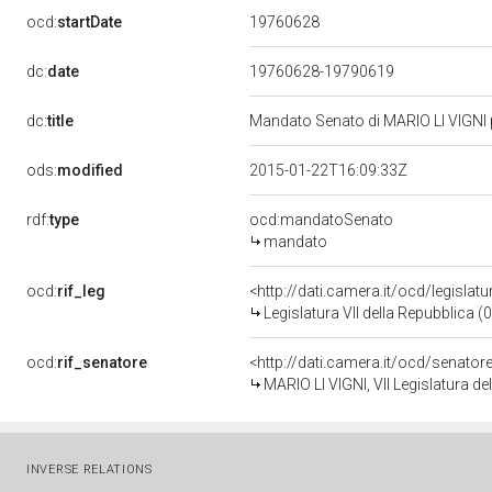
19760628
ocd:
startDate
dc:
date
19760628-19790619
dc:
title
Mandato Senato di MARIO LI VIGNI pe
ods:
modified
2015-01-22T16:09:33Z
rdf:
type
ocd:mandatoSenato
mandato
ocd:
rif_leg
<http://dati.camera.it/ocd/legislat
Legislatura VII della Repubblica 
ocd:
rif_senatore
<http://dati.camera.it/ocd/senato
MARIO LI VIGNI, VII Legislatura de
INVERSE RELATIONS