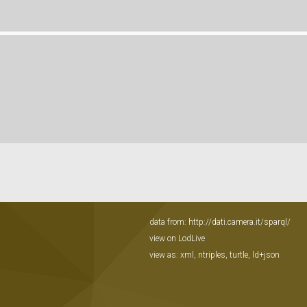
data from:
http://dati.camera.it/sparql/
view on LodLive
view as:
xml
,
ntriples
,
turtle
,
ld+json