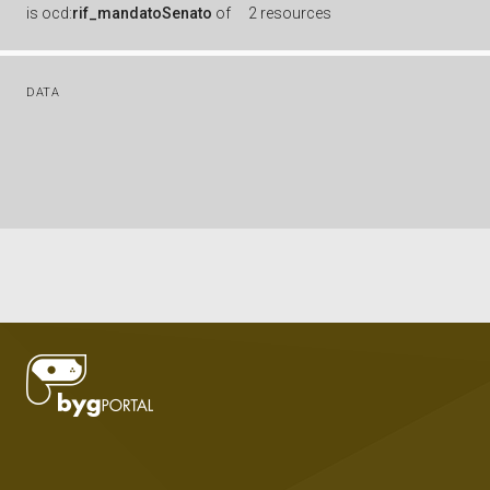
is
ocd:
rif_mandatoSenato
of
2 resources
DATA