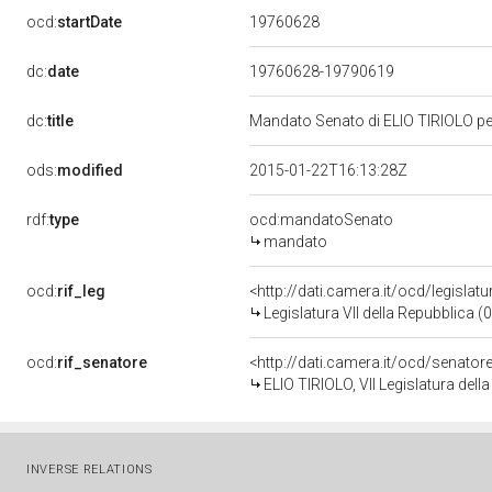
19760628
ocd:
startDate
dc:
date
19760628-19790619
dc:
title
Mandato Senato di ELIO TIRIOLO per 
ods:
modified
2015-01-22T16:13:28Z
rdf:
type
ocd:mandatoSenato
mandato
ocd:
rif_leg
<http://dati.camera.it/ocd/legislat
Legislatura VII della Repubblica 
ocd:
rif_senatore
<http://dati.camera.it/ocd/senato
ELIO TIRIOLO, VII Legislatura dell
INVERSE RELATIONS