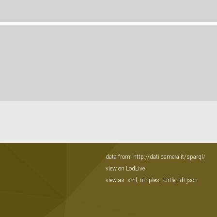
data from:
http://dati.camera.it/sparql/
view on LodLive
view as:
xml
,
ntriples
,
turtle
,
ld+json