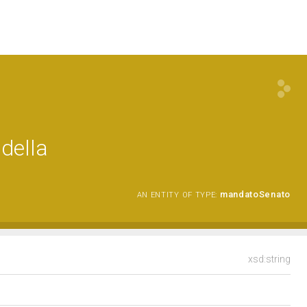
della
mandatoSenato
AN ENTITY OF TYPE:
xsd:string