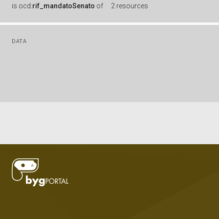
is
ocd:
rif_mandatoSenato
of
2 resources
DATA