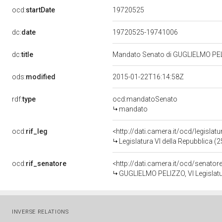
19720525
ocd:
startDate
dc:
date
19720525-19741006
dc:
title
Mandato Senato di GUGLIELMO PELIZ
ods:
modified
2015-01-22T16:14:58Z
rdf:
type
ocd:mandatoSenato
mandato
ocd:
rif_leg
<http://dati.camera.it/ocd/legislat
Legislatura VI della Repubblica (
ocd:
rif_senatore
<http://dati.camera.it/ocd/senato
GUGLIELMO PELIZZO, VI Legislatu
INVERSE RELATIONS