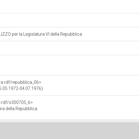
ZO per la Legislatura VI della Repubblica
ura.rdf/repubblica_06>
25.05.1972-04.07.1976)
re.rdf/s300705_6>
ra della Repubblica