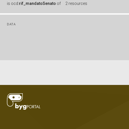
is
ocd:
rif_mandatoSenato
of
2 resources
DATA