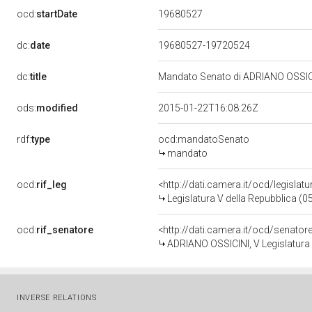
19680527
ocd:
startDate
dc:
date
19680527-19720524
dc:
title
Mandato Senato di ADRIANO OSSICIN
ods:
modified
2015-01-22T16:08:26Z
rdf:
type
ocd:mandatoSenato
mandato
ocd:
rif_leg
<http://dati.camera.it/ocd/legislat
Legislatura V della Repubblica (
ocd:
rif_senatore
<http://dati.camera.it/ocd/senato
ADRIANO OSSICINI, V Legislatura 
INVERSE RELATIONS