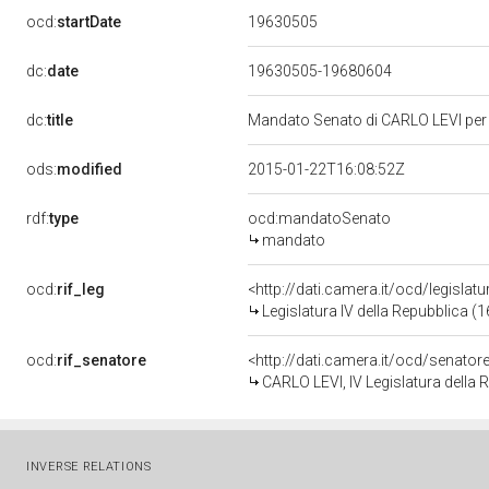
19630505
ocd:
startDate
dc:
date
19630505-19680604
dc:
title
Mandato Senato di CARLO LEVI per l
ods:
modified
2015-01-22T16:08:52Z
rdf:
type
ocd:mandatoSenato
mandato
ocd:
rif_leg
<http://dati.camera.it/ocd/legislat
Legislatura IV della Repubblica (
ocd:
rif_senatore
<http://dati.camera.it/ocd/senato
CARLO LEVI, IV Legislatura della 
INVERSE RELATIONS