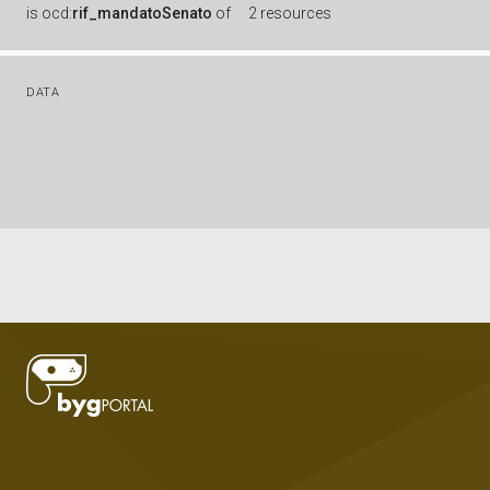
is
ocd:
rif_mandatoSenato
of
2 resources
DATA