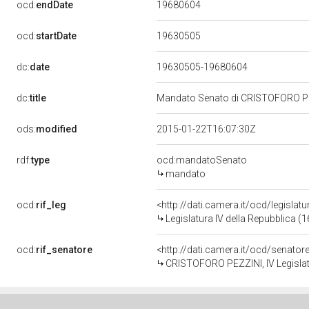
19680604
ocd:
endDate
19630505
ocd:
startDate
dc:
date
19630505-19680604
dc:
title
Mandato Senato di CRISTOFORO PEZZ
ods:
modified
2015-01-22T16:07:30Z
rdf:
type
ocd:mandatoSenato
mandato
ocd:
rif_leg
<http://dati.camera.it/ocd/legislat
Legislatura IV della Repubblica (
ocd:
rif_senatore
<http://dati.camera.it/ocd/senato
CRISTOFORO PEZZINI, IV Legislat