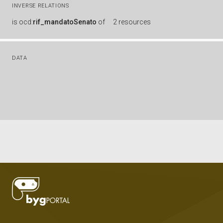
INVERSE RELATIONS
is
ocd:
rif_mandatoSenato
of
2 resources
DATA